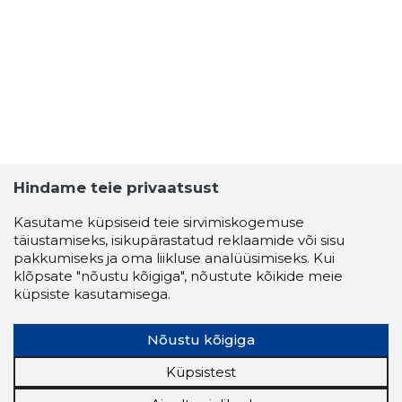
Hindame teie privaatsust
Kasutame küpsiseid teie sirvimiskogemuse
täiustamiseks, isikupärastatud reklaamide või sisu
pakkumiseks ja oma liikluse analüüsimiseks. Kui
klõpsate "nõustu kõigiga", nõustute kõikide meie
küpsiste kasutamisega.
MEISTRIT
Usaldusv
Nõustu kõigiga
Küpsistest