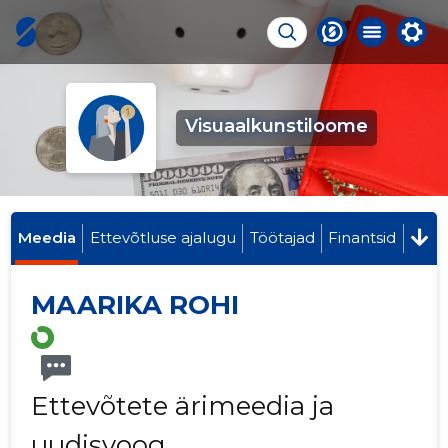
Visuaalkunstiloome
Meedia
Ettevõtluse ajalugu
Töötajad
Finantsid
MAARIKA ROHI
Ettevõtete ärimeedia ja
uudisvoog