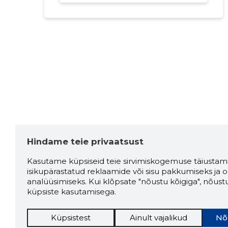
Hindame teie privaatsust
Kasutame küpsiseid teie sirvimiskogemuse täiustami
isikupärastatud reklaamide või sisu pakkumiseks ja o
analüüsimiseks. Kui klõpsate "nõustu kõigiga", nõust
küpsiste kasutamisega.
Küpsistest
Ainult vajalikud
Nõ