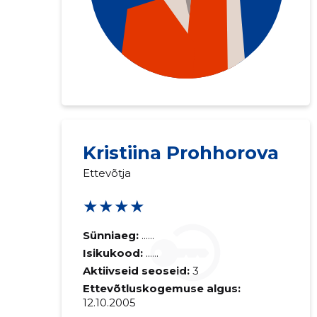
Kristiina Prohhorova
Ettevõtja
★★★★
Sünniaeg:
......
Isikukood:
......
Aktiivseid seoseid:
3
Ettevõtluskogemuse algus:
12.10.2005