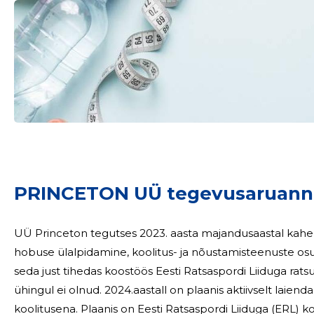
PRINCETON UÜ tegevusaruann
UÜ Princeton tegutses 2023. aasta majandusaastal kahek
hobuse ülalpidamine, koolitus- ja nõustamisteenuste osutamine Hobust kasutati koolitu
seda just tihedas koostöös Eesti Ratsaspordi Liiduga ratsutamistreener
ühingul ei olnud. 2024.aastall on plaanis aktiivselt laiendada koolitusteenust ja seda eelkõige teoreetilise
koolitusena. Plaanis on Eesti Ratsaspordi Liiduga (ERL) koostöös alustada ratsakoolide õpilaste