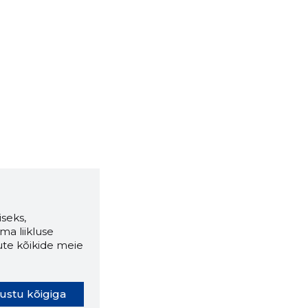
seks,
ma liikluse
ute kõikide meie
ustu kõigiga