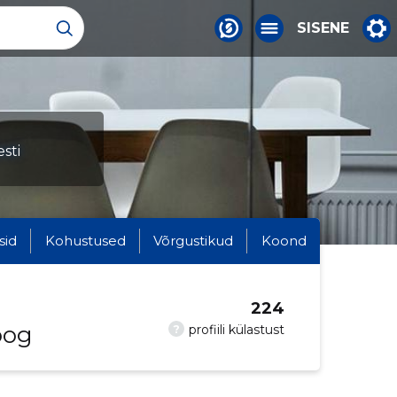
SISENE
sti
sid
Kohustused
Võrgustikud
Koond
224
oog
?
profiili külastust