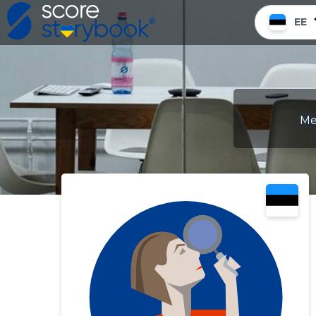
EE
Me