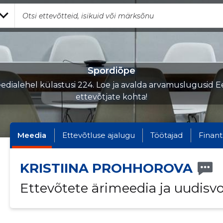
Spordiõpe
edialehel külastusi 224. Loe ja avalda arvamuslugusid Ee
ettevõtjate kohta!
Meedia
Ettevõtluse ajalugu
Töötajad
Finant
KRISTIINA PROHHOROVA
Ettevõtete ärimeedia ja uudisv