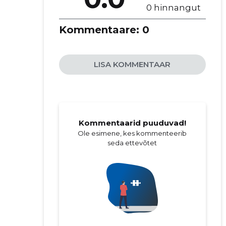
0 hinnangut
Kommentaare:
0
LISA KOMMENTAAR
Kommentaarid puuduvad!
Ole esimene, kes kommenteerib
seda ettevõtet