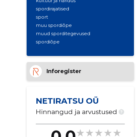
kultuur ja haridus
spordirajatised
sport
muu spordiõpe
muud sporditegevused
spordiõpe
Inforegister
NETIRATSU OÜ
Hinnangud ja arvustused
?
0.0