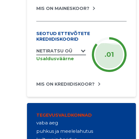
MIS ON MAINESKOOR?
SEOTUD ETTEVÕTETE
KREDIIDISKOORID
NETIRATSU OÜ
.01
Usaldusväärne
MIS ON KREDIIDISKOOR?
TEGEVUSVALDKONNAD
vaba aeg
puhkus ja meelelahutus