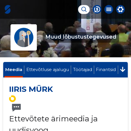
Muud lõbustustegevused
Meedia
Ettevõtluse ajalugu
Töötajad
Finantsid
IIRIS MÜRK
Ettevõtete ärimeedia ja
uudisvoog