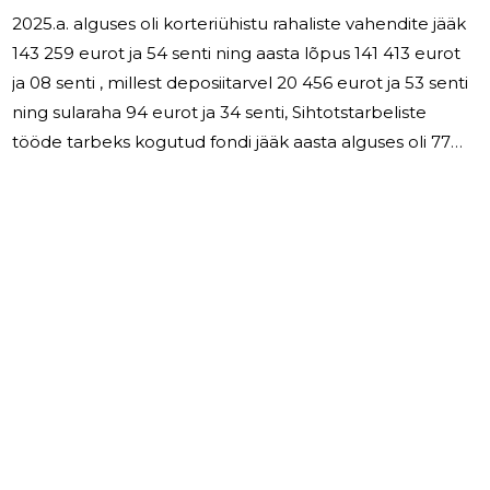
2025.a. alguses oli korteriühistu rahaliste vahendite jääk
143 259 eurot ja 54 senti ning aasta lõpus 141 413 eurot
ja 08 senti , millest deposiitarvel 20 456 eurot ja 53 senti
ning sularaha 94 eurot ja 34 senti, Sihtotstarbeliste
tööde tarbeks kogutud fondi jääk aasta alguses oli 77
702 eurot ja 81 senti. Aasta jooksul kogusime
sihtotstarbelisi makseid 36 641 eurot ja 57 senti.
Sihtotstarbelise fondi saldo 2025.a. lõpus oli 74 851 eurot
ja 21 senti. 2025.a suuremateks töödeks
sihtotstarbelistest vahenditest olid: 1) Akusalvesti ja selle
paigaldus 24 086 eurot ja 59 senti 2) Liftiajami
3