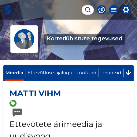
Korteriühistute tegevused
Meedia
Ettevõtluse ajalugu
Töötajad
Finantsid
MATTI VIHM
Ettevõtete ärimeedia ja
uudisvoog