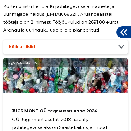
Korteriühistu Lehola 16 põhitegevusala hoonete ja
üürimajade haldus (EMTAK 68321). Aruandeaastal
töötajaid on 2 inimest. Tööjõukulud on 2691.00 eurot.
Arengu ja uuringukulusid ei ole planeeritud.
kõik artiklid
Tegevusaruanne
JUGRIMONT OÜ tegevusaruanne 2024
OÜ Jugrimont asutati 2018 aastal ja
põhitegevusalaks on Saastekäitlus ja muud