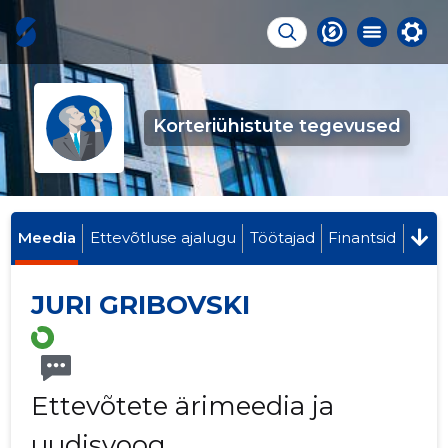
Korteriühistute tegevused
Meedia
Ettevõtluse ajalugu
Töötajad
Finantsid
JURI GRIBOVSKI
Ettevõtete ärimeedia ja
uudisvoog