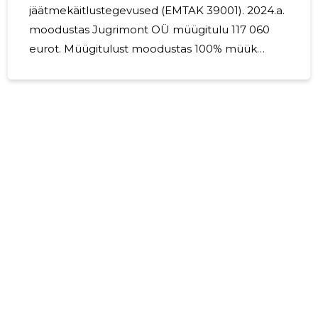
jäätmekäitlustegevused (EMTAK 39001). 2024.a.
moodustas Jugrimont OÜ müügitulu 117 060
eurot. Müügitulust moodustas 100% müük
Eestis. Majandusaasta lõppes kasumiga 2 374
eurot. Investeeringud materiaalsesse
põhivarasse ei olnud , kulum moodustas 3 330
eurot. Aruandeperioodil arvestati palkadeks
kokku 30 606 eurot. Keskmine töötajate arv
2024.a. oli 5. Juhatuses on 1 liige, juhatuse liige
tasud ei olnud. Võttes arvesse äri- ja
finantskeskkonna prognoose järgnevaks
aastaks on Jugrimont OÜ põhieesmärgiks
turuosa