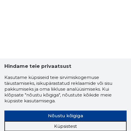
KOHTLA-J
Usaldusv
Hindame teie privaatsust
Kasutame küpsiseid teie sirvimiskogemuse
täiustamiseks, isikupärastatud reklaamide või sisu
pakkumiseks ja oma liikluse analüüsimiseks. Kui
klõpsate "nõustu kõigiga", nõustute kõikide meie
küpsiste kasutamisega.
Nõustu kõigiga
Küpsistest