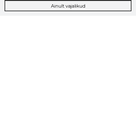
Ainult vajalikud
Storybook
Chrome laiendus
Storybooki laiendus ütleb Sulle, mis firma
veebilehel Sa parajasti viibid ja kui usaldusväärne
see firma täna on.
LAADI LAIENDUS ALLA