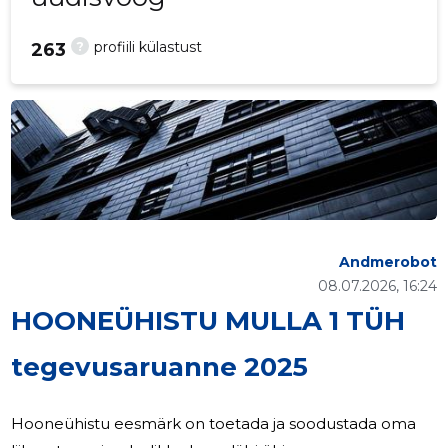
?
profiili külastust
263
Andmerobot
08.07.2026, 16:24
HOONEÜHISTU MULLA 1 TÜH
tegevusaruanne 2025
Hooneühistu eesmärk on toetada ja soodustada oma