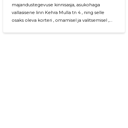
majandustegevuse kinnisasja, asukohaga
vallasisene linn Kehra Mulla tn 4 , ning selle
osaks oleva korteri , omamisel ja valitsemisel ,
võimaldades korteriühistu liikmetele korteri
kindlaksmääratud osade ainukasutust. 2024
aastal korteriühistul töötajaid ei olnud.
Korteriühistusse kuulub 30 liiget. Juhatuse
liikmetele tasu ei maksta. Korteriühistu Mulla tn
4 on jätkuvalt tegutsev.