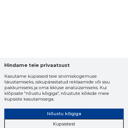
HOONEÜH
Usaldusv
Hindame teie privaatsust
Kasutame küpsiseid teie sirvimiskogemuse
täiustamiseks, isikupärastatud reklaamide või sisu
pakkumiseks ja oma liikluse analüüsimiseks. Kui
klõpsate "nõustu kõigiga", nõustute kõikide meie
küpsiste kasutamisega.
Nõustu kõigiga
Küpsistest