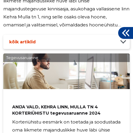
liikmete majanduslikke huve läbi ühise
majandustegevuse kinnisasja, asukohaga vallasisene linn
Kehra Mulla tn 1, ning selle osaks oleva hoone,
omamisel ja valitsemisel, võimaldades hooneühistu
liikmetele hoone kindlaksmääratud osade ainukasutust.
2025 aastal hooneühistul töötajaid ei olnud.
kõik artiklid
Hooneühistusse kuulub 30 liiget. Juhatuse liikmetele
tasu ei maksta. Hooneühistu Mulla 1 on jätkuvalt
Tegevusaruanne
tegutsev.
ANIJA VALD, KEHRA LINN, MULLA TN 4
KORTERIÜHISTU tegevusaruanne 2024
Korteriühistu eesmärk on toetada ja soodustada
oma liikmete majanduslikke huve läbi ühise