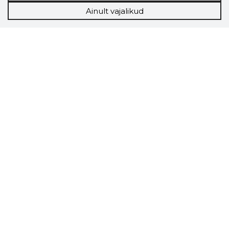
Ainult vajalikud
Storybook
Chrome laiendus
Storybooki laiendus ütleb Sulle, mis firma
veebilehel Sa parajasti viibid ja kui usaldusväärne
see firma täna on.
LAADI LAIENDUS ALLA