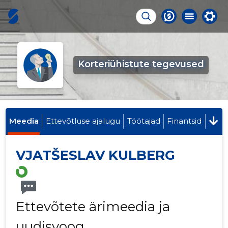
Korteriühistute tegevused
Meedia
Ettevõtluse ajalugu
Töötajad
Finantsid
VJATŠESLAV KULBERG
Ettevõtete ärimeedia ja
uudisvoog