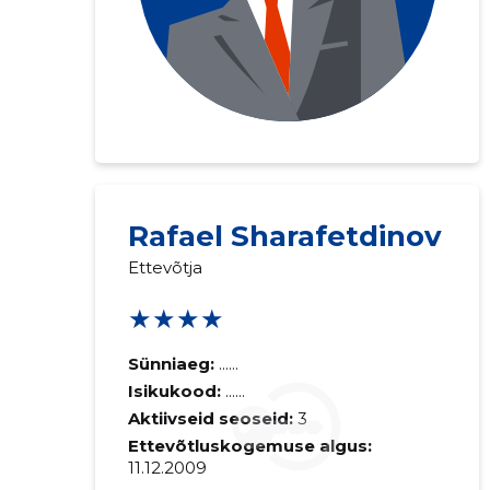
Rafael Sharafetdinov
Saaja e-mail
Ettevõtja
★★★★
Sinu kommen
Sünniaeg:
......
Isikukood:
......
Aktiivseid seoseid:
3
Ettevõtluskogemuse algus:
11.12.2009