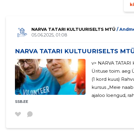
kõ
NARVA TATARI KULTUURISELTS MTÜ
/ Andm
05.06.2025, 01:08
NARVA TATARI KULTUURISELTS MTÜ 
v> NARVA TATARI KULTUURISELTSI TEGEVUSEST 2024
Ürituse toim. aeg Ürituse lühikirjeldus Ürituse korraldaja 01.-12.
(1 kord kuus) Rahvusgruppide kultuuri ja ajaloo loengute
kursus „Meie naabri
ajaloo loengud, rah
SSB.EE
rahvusmuusika, ema- keel
detsember Loengukursus „Rahvuskalendri pidu“: kohtumised
 10A KORTERIÜHISTU
„Rahvuspühad ja tavandid
Kultuuriselts 17.02. Kursus „Tatari riigipühade ja Tatari ajalukku