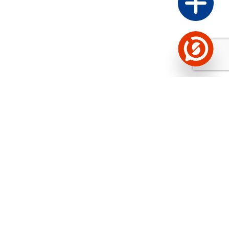
Näed helistaja tausta!
Storybooki Äpp toob