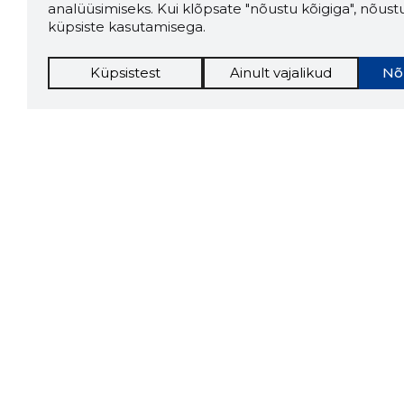
analüüsimiseks. Kui klõpsate "nõustu kõigiga", nõust
küpsiste kasutamisega.
Küpsistest
Ainult vajalikud
Nõ
Storybo