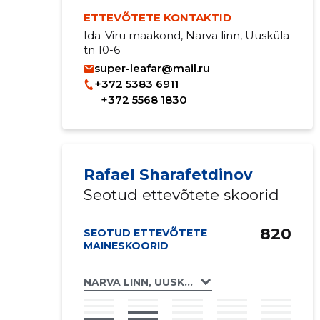
ETTEVÕTETE KONTAKTID
Ida-Viru maakond, Narva linn, Uusküla
tn 10-6
super-leafar@mail.ru
+372 5383 6911
+372 5568 1830
Rafael Sharafetdinov
Seotud ettevõtete skoorid
820
SEOTUD ETTEVÕTETE
MAINESKOORID
NARVA LINN, UUSKÜLA TN 10, UUSKÜLA TN