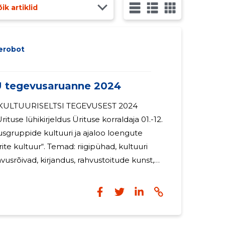
ik artiklid
erobot
tegevusaruanne 2024
te kultuur“. Temad: riigipühad, kultuuri
vusrõivad, kirjandus, rahvustoitude kunst,
e tundid NRKN Jaanuarn
“ (1 kord kuus) Narva Tatari