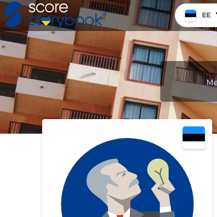
EE
Me