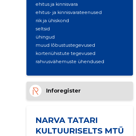
ehitus ja kinnisvara
ehitus- ja kinnisvarateenused
riik ja ühiskond
seltsid
ühingud
muud lõbustustegevused
korteriühistute tegevused
rahvusvähemuste ühendused
Inforegister
NARVA TATARI
KULTUURISELTS MTÜ