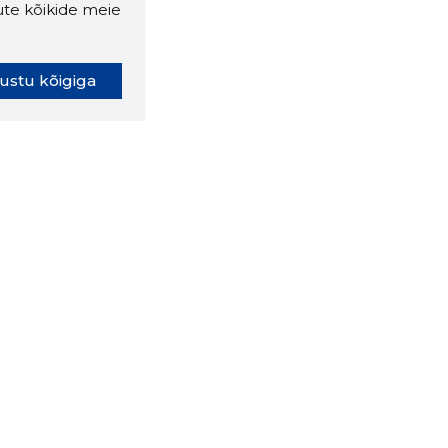
ute kõikide meie
ustu kõigiga
oki laiendus ütleb Sulle, mis