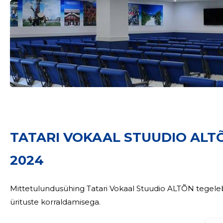
Sinu nimi
TATARI VOKAAL STUUDIO ALT
taar
2024
Mittetulundusühing Tatari Vokaal Stuudio ALTÕN tegeleb 
ürituste korraldamisega.