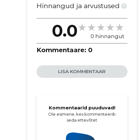
Hinnangud ja arvustused
?
0.0
0 hinnangut
Kommentaare:
0
LISA KOMMENTAAR
Kommentaarid puuduvad!
Ole esimene, kes kommenteerib
seda ettevõtet