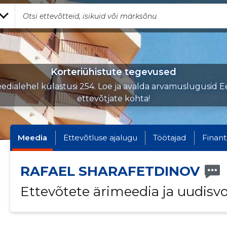
Korteriühistute tegevused
edialehel külastusi 254. Loe ja avalda arvamuslugusid Ee
ettevõtjate kohta!
Meedia
Ettevõtluse ajalugu
Töötajad
Finant
RAFAEL SHARAFETDINOV
Ettevõtete ärimeedia ja uudisv