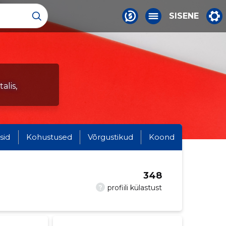
SISENE
alis,
sid
Kohustused
Võrgustikud
Koond
348
?
profiili külastust