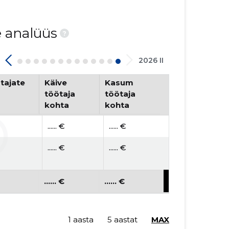
e analüüs
?
2026 II
tajate
Käive
Kasum
töötaja
töötaja
kohta
kohta
...... €
...... €
...... €
...... €
...... €
...... €
1 aasta
5 aastat
MAX