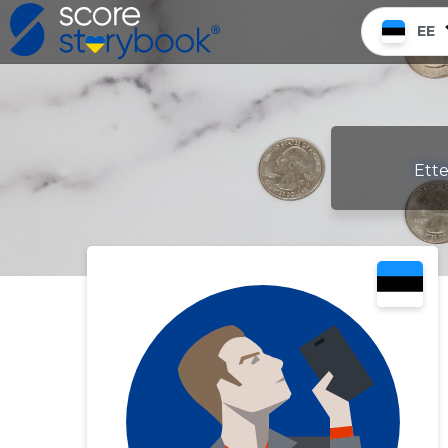
EE
Ette