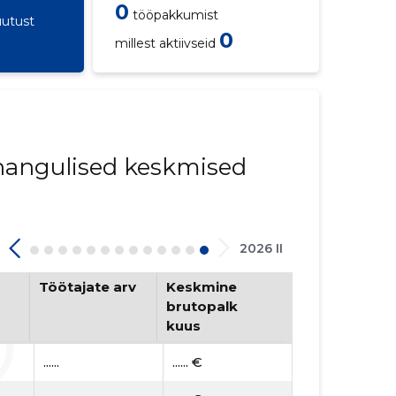
0
tööpakkumist
utust
0
millest aktiivseid
innangulised keskmised
2026 II
Töötajate arv
Keskmine
brutopalk
kuus
......
...... €