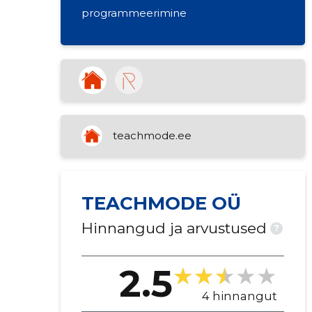
programmeerimine
teachmode.ee
TEACHMODE OÜ
Hinnangud ja arvustused
?
2.5
4 hinnangut