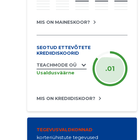
MIS ON MAINESKOOR?
SEOTUD ETTEVÕTETE
KREDIIDISKOORID
TEACHMODE OÜ
.01
Usaldusväärne
MIS ON KREDIIDISKOOR?
TEGEVUSVALDKONNAD
korteriühistute tegevused