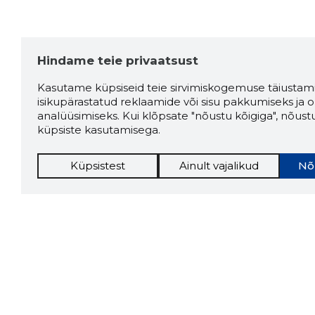
Hindame teie privaatsust
Kasutame küpsiseid teie sirvimiskogemuse täiustami
isikupärastatud reklaamide või sisu pakkumiseks ja o
analüüsimiseks. Kui klõpsate "nõustu kõigiga", nõust
küpsiste kasutamisega.
Küpsistest
Ainult vajalikud
Nõ