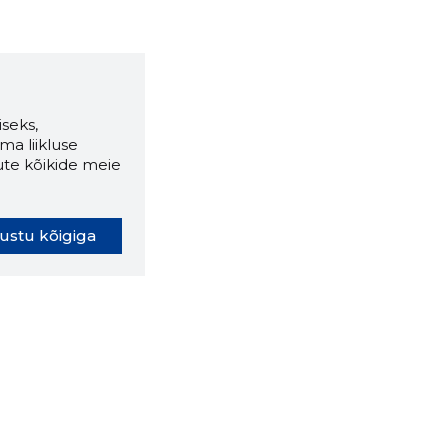
seks,
ma liikluse
ute kõikide meie
ustu kõigiga