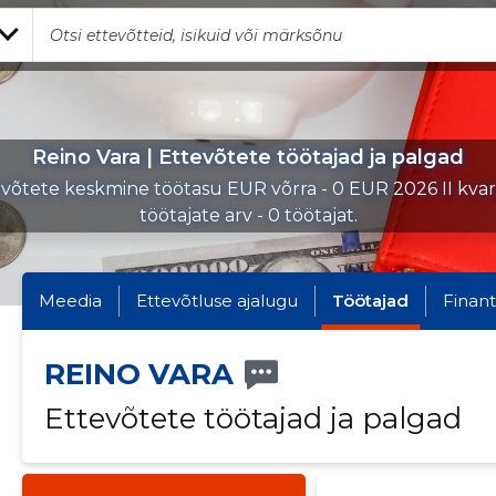
Reino Vara | Ettevõtete töötajad ja palgad
võtete keskmine töötasu EUR võrra - 0 EUR 2026 II kvart
töötajate arv - 0 töötajat.
Meedia
Ettevõtluse ajalugu
Töötajad
Finant
REINO VARA
Ettevõtete töötajad ja palgad