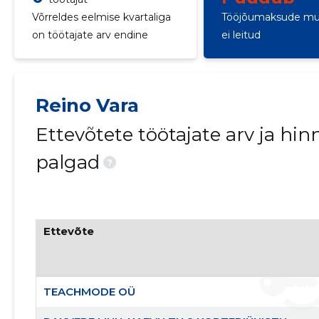
Võrreldes eelmise kvartaliga
Tööjõumaksude mu
on töötajate arv endine
ei leitud
Reino Vara
Ettevõtete töötajate arv ja h
palgad
?
Ettevõte
TEACHMODE OÜ