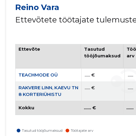
Reino Vara
Ettevõtete töötajate tulemust
Ettevõte
Tasutud
Töö
tööjõumaksud
arv
TEACHMODE OÜ
...... €
......
RAKVERE LINN, KAEVU TN
...... €
......
8 KORTERIÜHISTU
Kokku
...... €
......