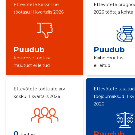
Ettevõtete keskmine
Ettevõtete progno
töötasu II kvartalis 2026
2026 töötaja kohta
Puudub
Puudub
Keskmise töötasu
Käibe muutust
muutust ei leitud
ei leitud
Ettevõtete töötajate arv
Ettevõtete tasutud
kokku II kvartalis 2026
tööjõumaksud II kva
2026
0
Puudub
töötajat