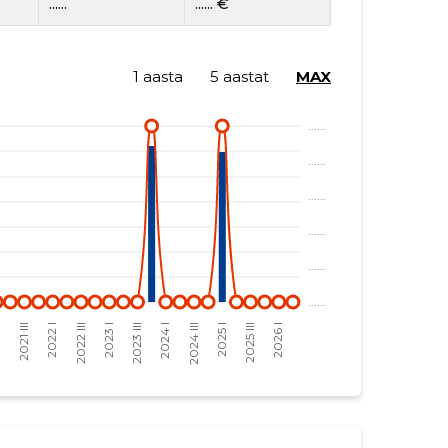
......
...... €
1 aasta
5 aastat
MAX