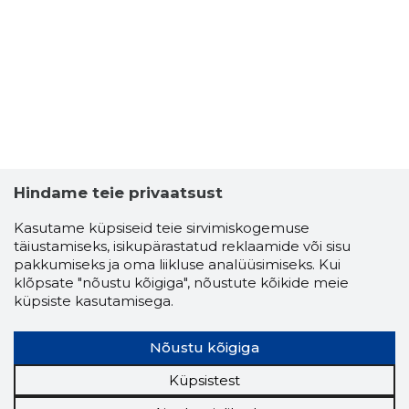
HOONEÜHI
Usaldusv
Hindame teie privaatsust
Kasutame küpsiseid teie sirvimiskogemuse
täiustamiseks, isikupärastatud reklaamide või sisu
pakkumiseks ja oma liikluse analüüsimiseks. Kui
klõpsate "nõustu kõigiga", nõustute kõikide meie
küpsiste kasutamisega.
Nõustu kõigiga
Küpsistest