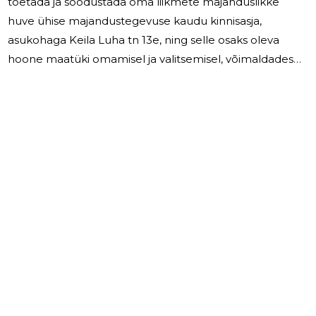
toetada ja soodustada oma liikmete majanduslikke
huve ühise majandustegevuse kaudu kinnisasja,
asukohaga Keila Luha tn 13e, ning selle osaks oleva
hoone maatüki omamisel ja valitsemisel, võimaldades
hooneühistu liikmetel garaažibokside ainukasutamist.
Hooneühistu tööd korraldab juhatus. Juhatus koosneb
3 liikmest. Hooneühistu juhatuse liikmetele tasu ei
maksnud, samuti ei olnud hooneühistul ka töötajaid
ning palkasid ei makstud. 2025.a. jätkati hooneühistus
passiivset majandustegevust. 2026.a. on plaanis jätkata
garaažibokside passiivset