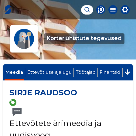
Korteriühistute tegevused
Meedia
Ettevõtluse ajalugu
Töötajad
Finantsid
SIRJE RAUDSOO
Ettevõtete ärimeedia ja
uudisvoog