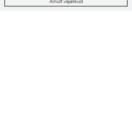
Ainult vajalikud
Storybook
Chrome laiendus
Storybooki laiendus ütleb Sulle, mis firma
veebilehel Sa parajasti viibid ja kui usaldusväärne
see firma täna on.
LAADI LAIENDUS ALLA