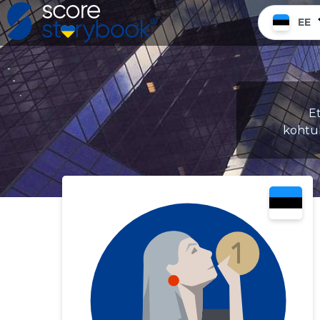
EE
E
kohtu