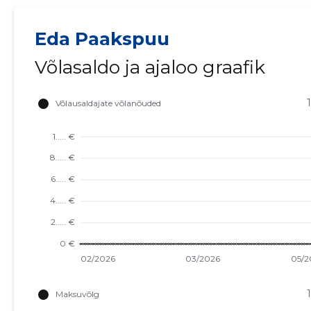
Eda Paakspuu
Võlasaldo ja ajaloo graafik
N 9 KORTERIÜHISTU