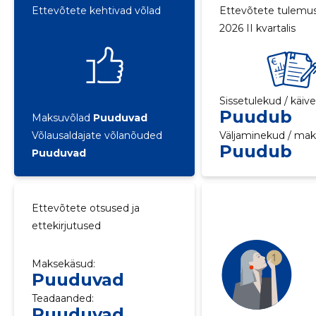
Ettevõtete kehtivad võlad
Ettevõtete tulemu
2026 II kvartalis
Sissetulekud / käiv
Puudub
Maksuvõlad
Puuduvad
Võlausaldajate võlanõuded
Väljaminekud / ma
Puudub
Puuduvad
Ettevõtete otsused ja
ettekirjutused
Maksekäsud:
Puuduvad
Teadaanded:
Puuduvad