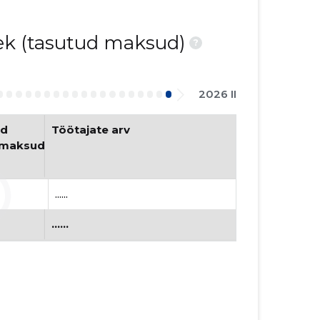
nek (tasutud maksud)
?
2026 II
d 
Töötajate arv
umaksud
......
......