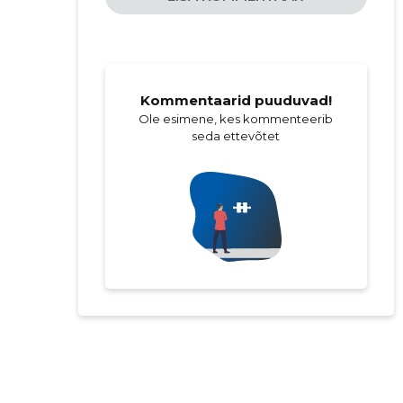
Kommentaarid puuduvad!
Ole esimene, kes kommenteerib
seda ettevõtet