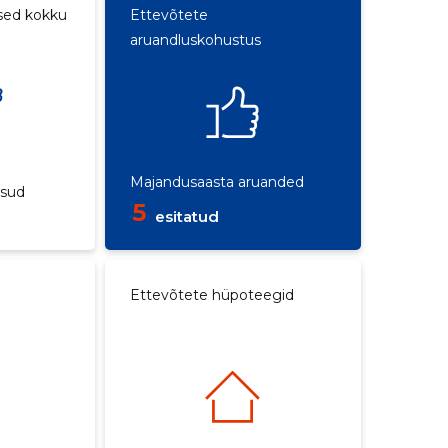
sed kokku
Ettevõtete
aruandluskohustus
e
Majandusaasta aruanded
ksud
5
esitatud
Ettevõtete hüpoteegid