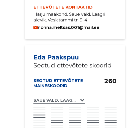
ETTEVÕTETE KONTAKTID
Harju maakond, Saue vald, Laagri
alevik, Veskitammi tn 9-4
nonna.meltsas.001@mail.ee
Eda Paakspuu
Seotud ettevõtete skoorid
260
SEOTUD ETTEVÕTETE
MAINESKOORID
SAUE VALD, LAAGRI ALEVIK, VESKITAMMI T