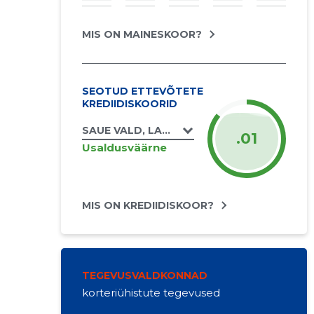
MIS ON MAINESKOOR?
SEOTUD ETTEVÕTETE
KREDIIDISKOORID
SAUE VALD, LAAGRI ALEVIK, VESKITAMMI T
.01
Usaldusväärne
MIS ON KREDIIDISKOOR?
TEGEVUSVALDKONNAD
korteriühistute tegevused