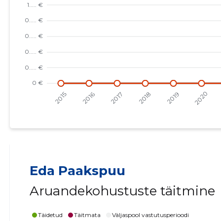
Eda Paakspuu
Aruandekohustuste täitmine
Täidetud
Täitmata
Väljaspool vastutusperioodi