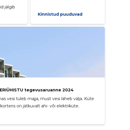
d jälgib
Kinnistud puuduvad
TERIÜHISTU tegevusaruanne 2024
s vesi tuleb majja, must vesi läheb välja. Küte
korteris on jätkuvalt ahi- või elektriküte.