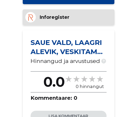
Inforegister
SAUE VALD, LAAGRI
ALEVIK, VESKITAMMI
TN 9
Hinnangud ja arvustused
?
KORTERIÜHISTU ...
0.0
0 hinnangut
Kommentaare:
0
LISA KOMMENTAAR