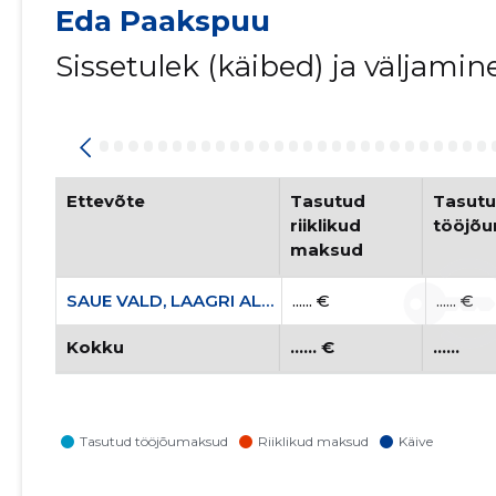
Eda Paakspuu
Sissetulek (käibed) ja väljami
Ettevõte
Tasutud 
Tasutu
riiklikud 
tööjõ
maksud
SAUE VALD, LAAGRI ALEVIK, VESKITAMMI TN 9 KORTERIÜHISTU
...... €
...... €
Kokku
...... €
......