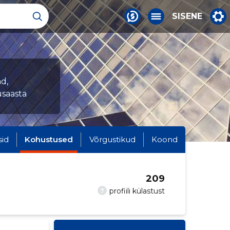
SISENE
d,
saasta
sid
Kohustused
Võrgustikud
Koond
209
?
profiili külastust