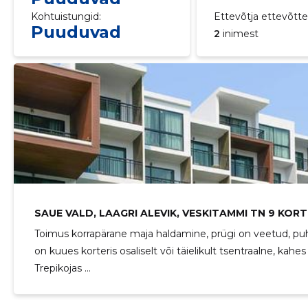
Kohtuistungid:
Ettevõtja ettevõttei
Puuduvad
2
inimest
SAUE VALD, LAAGRI ALEVIK, VESKITAMMI TN 9 KOR
Toimus korrapärane maja haldamine, prügi on veetud, puha
N 9 KORTERIÜHISTU
on kuues korteris osaliselt või täielikult tsentraalne, kahes 
Trepikojas ...