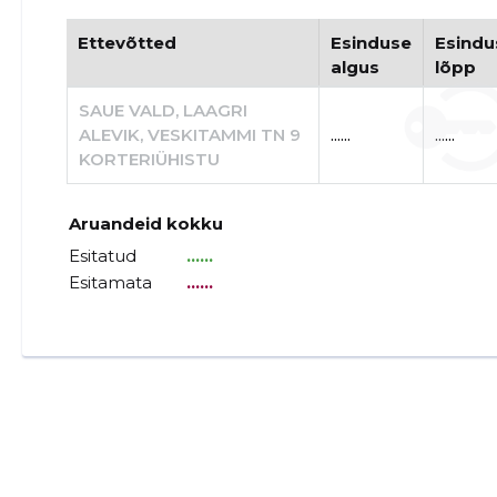
Ettevõtted
Esinduse
Esindu
algus
lõpp
SAUE VALD, LAAGRI
ALEVIK, VESKITAMMI TN 9
......
......
KORTERIÜHISTU
Aruandeid kokku
Esitatud
......
Esitamata
......