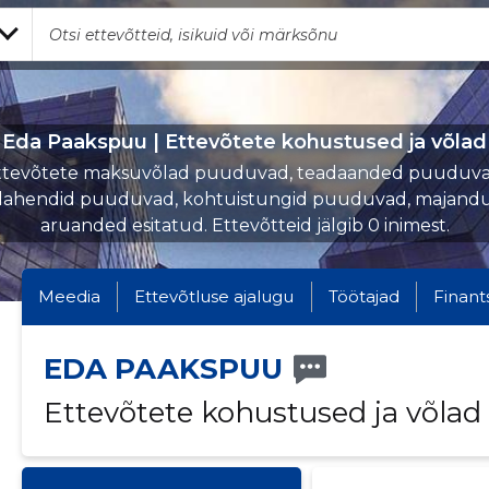
Eda Paakspuu | Ettevõtete kohustused ja võlad
ttevõtete maksuvõlad puuduvad, teadaanded puuduva
lahendid puuduvad, kohtuistungid puuduvad, majandu
aruanded esitatud. Ettevõtteid jälgib 0 inimest.
Meedia
Ettevõtluse ajalugu
Töötajad
Finant
EDA PAAKSPUU
Ettevõtete kohustused ja võlad