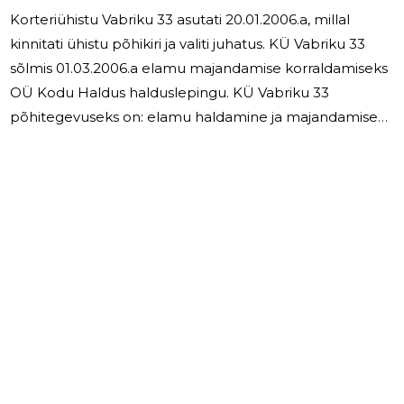
Korteriühistu Vabriku 33 asutati 20.01.2006.a, millal
kinnitati ühistu põhikiri ja valiti juhatus. KÜ Vabriku 33
sõlmis 01.03.2006.a elamu majandamise korraldamiseks
OÜ Kodu Haldus halduslepingu. KÜ Vabriku 33
põhitegevuseks on: elamu haldamine ja majandamise
korraldamine; põhiteenuste vahendamine ja osutamine
omanikele; elektri, gaasi, vee ja kanalisatsiooni, prügiveo
ja kindlustuse vahendamine omanikele; Aastaaruanne
hõlmab perioodi 01.01.2024 - 31.12.2024.a. KÜ Vabriku 33
aruandeaasta bilansimaht oli 11 045 eurot ning tulem
majandustegevusest oli 262 eurot. Aruandeaasta
perioodil
2