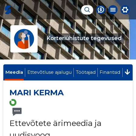
Korteriühistute tegevused
Meedia
Ettevõtluse ajalugu
Töötajad
Finantsid
MARI KERMA
Ettevõtete ärimeedia ja
uudisvoog