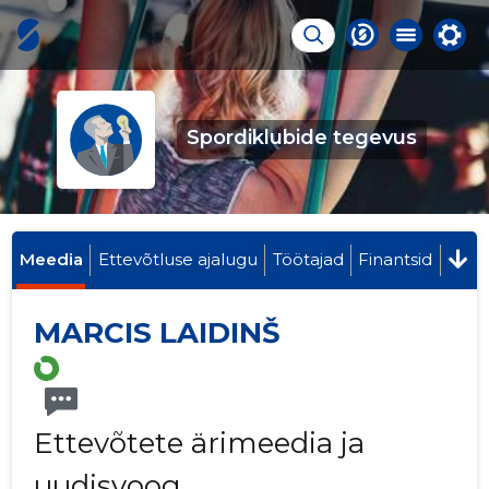
Spordiklubide tegevus
Meedia
Ettevõtluse ajalugu
Töötajad
Finantsid
MARCIS LAIDINŠ
Ettevõtete ärimeedia ja
uudisvoog