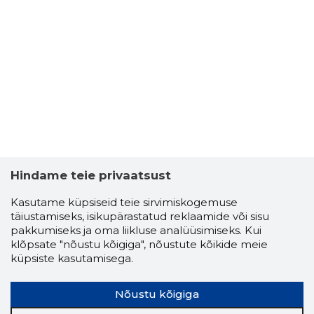
Hindame teie privaatsust
Kasutame küpsiseid teie sirvimiskogemuse
täiustamiseks, isikupärastatud reklaamide või sisu
pakkumiseks ja oma liikluse analüüsimiseks. Kui
klõpsate "nõustu kõigiga", nõustute kõikide meie
küpsiste kasutamisega.
Nõustu kõigiga