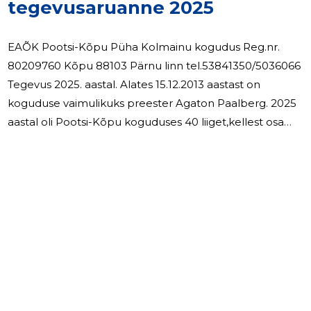
tegevusaruanne 2025
EAÕK Pootsi-Kõpu Püha Kolmainu kogudus Reg.nr.
80209760 Kõpu 88103 Pärnu linn tel.53841350/5036066
Tegevus 2025. aastal. Alates 15.12.2013 aastast on
koguduse vaimulikuks preester Agaton Paalberg. 2025
aastal oli Pootsi-Kõpu koguduses 40 liiget,kellest osa
tasusid ka liikmemaksu. 2025 aastal oli Pootsi-Kõpu
koguduses 2 liturgiat,1 teenistus,1 hingepalve, 1. 1
surnuaiapüha i. osavõtjaid on 5-20.Koguduses on oma
lauljad. Heakorra eest hoolitses kogudusevanem Enn
2
Rand koos abilistega. 2025 aastal palgalist tööjõudu ei
kasutatud ja palkasid välja ei makstud. Koguduse
vaimulik Agaton