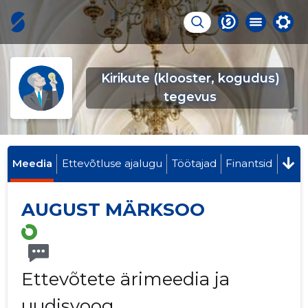
Kirikute (klooster, kogudus)
tegevus
Meedia
Ettevõtluse ajalugu
Töötajad
Finantsid
AUGUST MÄRKSOO
Ettevõtete ärimeedia ja
uudisvoog