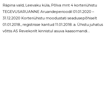
Räpina vald, Leevaku küla, Põlva mnt 4 korteriühistu
TEGEVUSARUANNE Aruandeperioodil 01.01.2020 –
31.12.2020 Korteriühistu moodustati seadusepõhiselt
01.01.2018., registrisse kantud 11.01.2018. a. Ühistu juhatus
võttis AS Revekorilt kinnistul asuva kaasomandi
haldamise üle 31.01.2018. Kinnistu pindala on 6393 m2,
ehitisealune pind 314 m2, suletud netopind 702,4 m2.
Kinnistul asuv elamu on 1976.a. ehitatud
kahekorruseline 8 korteriga kivihoone. Korterite
üldpinnad ja elanike arv seisuga 31.12.2020. on toodud
alljärgnevas tabelis. Korter nr. 1 2 3 4 5 6 7 8 Kokku
Üldpind 59,5 50,9 60,2