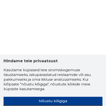
Hindame teie privaatsust
Kasutame küpsiseid teie sirvimiskogemuse
täiustamiseks, isikupärastatud reklaamide või sisu
pakkumiseks ja oma liikluse analüüsimiseks. Kui
LINNET 
klõpsate "nõustu kõigiga", nõustute kõikide meie
Problema
küpsiste kasutamisega.
Nõustu kõigiga