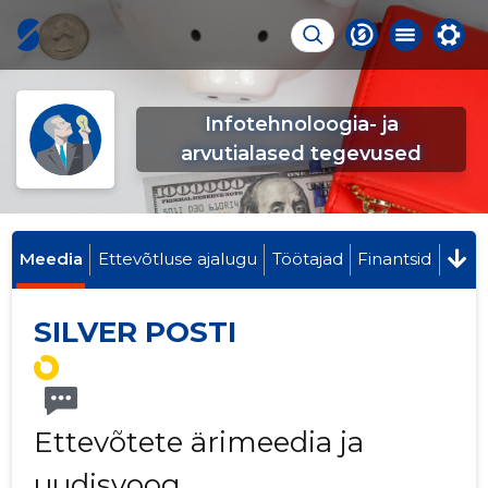
Infotehnoloogia- ja
arvutialased tegevused
Meedia
Ettevõtluse ajalugu
Töötajad
Finantsid
SILVER POSTI
Ettevõtete ärimeedia ja
uudisvoog