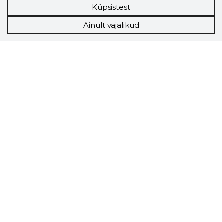
Küpsistest
Ainult vajalikud
Storybook
Chrome laiendus
Storybooki laiendus ütleb Sulle, mis firma
veebilehel Sa parajasti viibid ja kui usaldusväärne
see firma täna on.
LAADI LAIENDUS ALLA