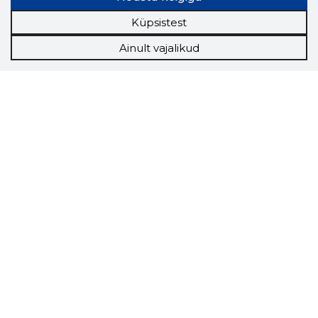
Küpsistest
Ainult vajalikud
Storybook
Chrome laiendus
Storybooki laiendus ütleb Sulle, mis firma
veebilehel Sa parajasti viibid ja kui usaldusväärne
see firma täna on.
LAADI LAIENDUS ALLA