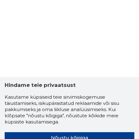
Hindame teie privaatsust
Kasutame küpsiseid teie sirvimiskogemuse
täiustamiseks, isikupärastatud reklaamide või sisu
pakkumiseks ja oma liikluse analüüsimiseks. Kui
klõpsate "nõustu kõigiga", nõustute kõikide meie
küpsiste kasutamisega.
Nõustu kõigiga