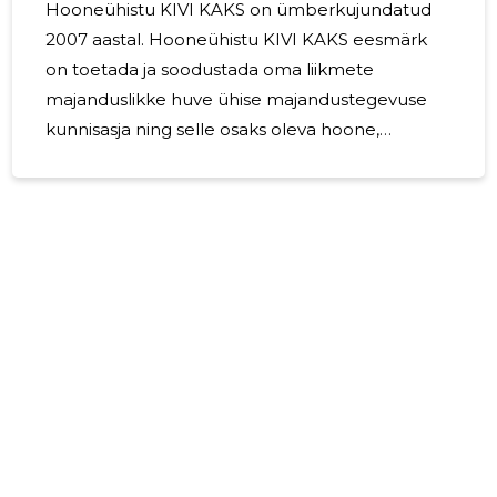
Hooneühistu KIVI KAKS on ümberkujundatud
2007 aastal. Hooneühistu KIVI KAKS eesmärk
on toetada ja soodustada oma liikmete
majanduslikke huve ühise majandustegevuse
kunnisasja ning selle osaks oleva hoone,
omamisel ja valitsemisel, hooneühistu liikmetel
hoone kindlaksmääratud osade ainukasutust.
Hooneühistul on 38 liikmed. Aruandeperioodil
on teostatud garaažikompleksis remonditööd
5
summas 5 395.70 euro. Hooneühistu
territoriumi korristamine on teostatud ühistu
liikmete poolt. 2025. aasta jooksul põhivara
soetatud ei olnud. Aruandeperioodi lõpul
hooneühistu arveldusarve saldo oli 1 657.89