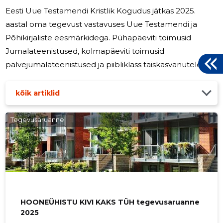
Eesti Uue Testamendi Kristlik Kogudus jätkas 2025.
aastal oma tegevust vastavuses Uue Testamendi ja
Põhikirjaliste eesmärkidega. Pühapäeviti toimusid
Jumalateenistused, kolmapäeviti toimusid
palvejumalateenistused ja piibliklass täiskasvanutele,
töötasid noorte ja laste piibliklassid. Koostöös MTÜ
Kultuuri- ja Heategevuskeskusega TFL korraldati 2025.
kõik artiklid
aastal kristlikud laagrid ja seminaarid. EUTKK sai 2025.
aasta jooksul 37376,51 eurot annetustena, tulu
Tegevusaruanne
ettevõtlustest moodustas 18252,05 eurot.
Majandusaastaaruanne on kinnitatud EUTKK liikmete
üldkoosolekul 15.03..2026.a.
HOONEÜHISTU KIVI KAKS TÜH tegevusaruanne
2025