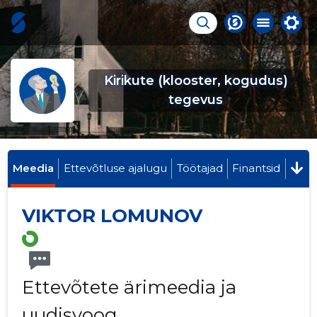
Kirikute (klooster, kogudus)
tegevus
Meedia
Ettevõtluse ajalugu
Töötajad
Finantsid
VIKTOR LOMUNOV
Ettevõtete ärimeedia ja
uudisvoog