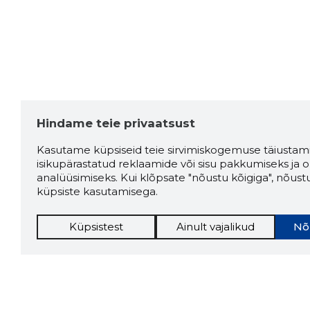
Hindame teie privaatsust
Kasutame küpsiseid teie sirvimiskogemuse täiustami
isikupärastatud reklaamide või sisu pakkumiseks ja o
analüüsimiseks. Kui klõpsate "nõustu kõigiga", nõust
küpsiste kasutamisega.
Küpsistest
Ainult vajalikud
Nõ