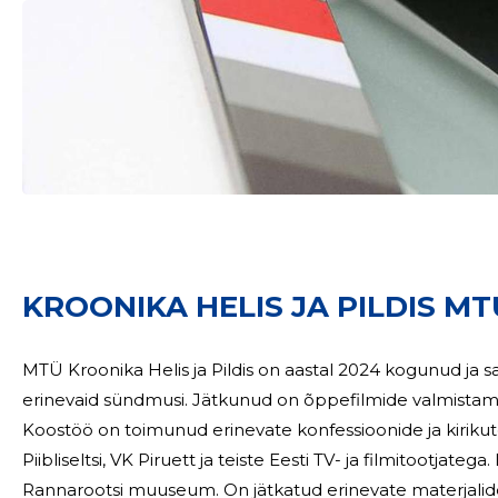
KROONIKA HELIS JA PILDIS MT
MTÜ Kroonika Helis ja Pildis on aastal 2024 kogunud ja sal
erinevaid sündmusi. Jätkunud on õppefilmide valmistamis
Koostöö on toimunud erinevate konfessioonide ja kiriku
Piibliseltsi, VK Piruett ja teiste Eesti TV- ja filmitootjat
Rannarootsi muuseum. On jätkatud erinevate materjalide 