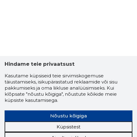
SOTSIAA
Usaldusv
Hindame teie privaatsust
Kasutame küpsiseid teie sirvimiskogemuse
täiustamiseks, isikupärastatud reklaamide või sisu
pakkumiseks ja oma liikluse analüüsimiseks. Kui
klõpsate "nõustu kõigiga", nõustute kõikide meie
küpsiste kasutamisega.
Nõustu kõigiga
Küpsistest