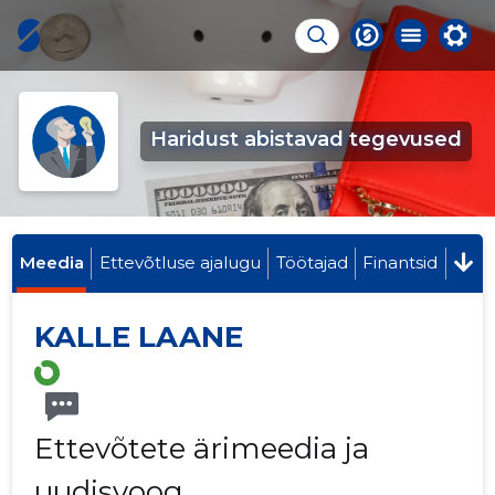
Haridust abistavad tegevused
Meedia
Ettevõtluse ajalugu
Töötajad
Finantsid
KALLE LAANE
Ettevõtete ärimeedia ja
uudisvoog