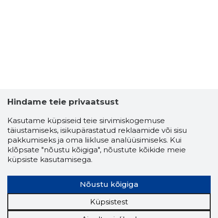
Hindame teie privaatsust
Kasutame küpsiseid teie sirvimiskogemuse
täiustamiseks, isikupärastatud reklaamide või sisu
pakkumiseks ja oma liikluse analüüsimiseks. Kui
klõpsate "nõustu kõigiga", nõustute kõikide meie
HOBBY AI
küpsiste kasutamisega.
Riskantn
Nõustu kõigiga
Küpsistest