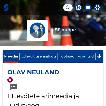
Sõiduõpe
Meedia
Ettevõtluse ajalugu
Töötajad
Finantsid
OLAV NEULAND
Ettevõtete ärimeedia ja
uudisvoog