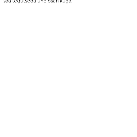
saa tegutseda ühe osanikuga.