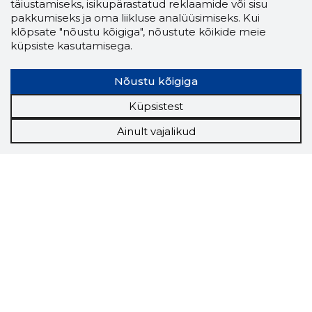
täiustamiseks, isikupärastatud reklaamide või sisu
pakkumiseks ja oma liikluse analüüsimiseks. Kui
klõpsate "nõustu kõigiga", nõustute kõikide meie
küpsiste kasutamisega.
Nõustu kõigiga
Küpsistest
Ainult vajalikud