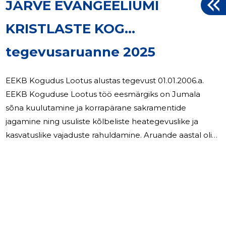
JÄRVE EVANGEELIUMI
KRISTLASTE KOG...
tegevusaruanne 2025
EEKB Kogudus Lootus alustas tegevust 01.01.2006.a.
EEKB Koguduse Lootus töö eesmärgiks on Jumala
sõna kuulutamine ja korrapärane sakramentide
jagamine ning usuliste kõlbeliste heategevuslike ja
kasvatuslike vajaduste rahuldamine. Aruande aastal oli
koguduse liikmeid 36 inimest. Kirikus tegutseb laste
pühapäevekool, noorte ring, naiste ja meeste Piibli
õppegrupid, käsitööring ning kristlik raamatukogu.
Kogudus on läbi viinud Jumalateenistusi, naiste ja
2
meeste koosolekuid, kasvatustööd.