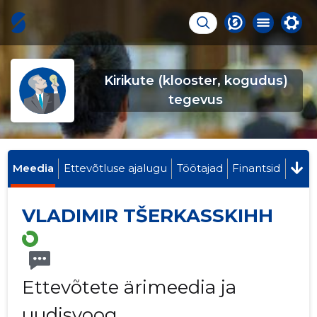
Kirikute (klooster, kogudus)
tegevus
Meedia
Ettevõtluse ajalugu
Töötajad
Finantsid
VLADIMIR TŠERKASSKIHH
Ettevõtete ärimeedia ja
uudisvoog