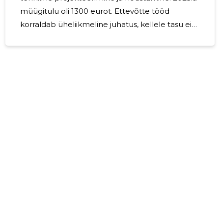
müügitulu oli 1300 eurot. Ettevõtte tööd
korraldab üheliikmeline juhatus, kellele tasu ei
makstud. Ettevõte jätkab tegevust oma
põhitegevusalal. Tiit Saare Juhatuse liige
7