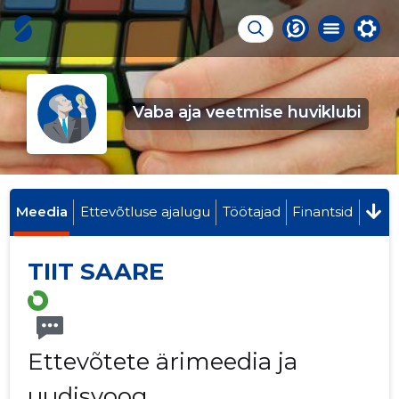
Vaba aja veetmise huviklubi
Meedia
Ettevõtluse ajalugu
Töötajad
Finantsid
TIIT SAARE
Ettevõtete ärimeedia ja
uudisvoog