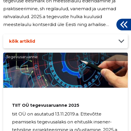
tegevuse eesmärk on meestelaulu edendamine ja
praktiseerimine, sh regilaulud, vanemad ja uuemad
rahvalaulud. 2025.a tegevuste hulka kuulusid
meestelaulu kontserdid üle Eesti ning arhailise
meestelaulu festivali TürrFest korraldamine. 2026.a
jätkatakse tegevust samas valdkonnas.
kõik artiklid
Tegevusaruanne
TIIT OÜ tegevusaruanne 2025
tiit OÜ on asutatud 13.11.2019.a. Ettevõtte
peamiseks tegevusalaks on ehituslik insener-
tehniline projekteerimine ja nõustamine. 2025.a