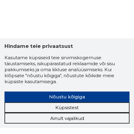
Hindame teie privaatsust
Kasutame küpsiseid teie sirvimiskogemuse
täiustamiseks, isikupärastatud reklaamide või sisu
pakkumiseks ja oma liikluse analüüsimiseks. Kui
klõpsate "nõustu kõigiga", nõustute kõikide meie
küpsiste kasutamisega.
Nõustu kõigiga
Küpsistest
Ainult vajalikud