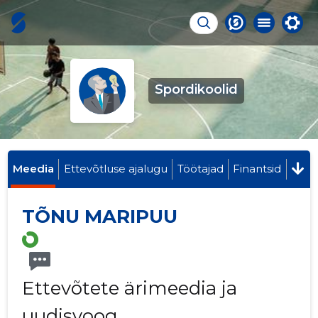
Spordikoolid
Meedia
Ettevõtluse ajalugu
Töötajad
Finantsid
TÕNU MARIPUU
Ettevõtete ärimeedia ja
uudisvoog