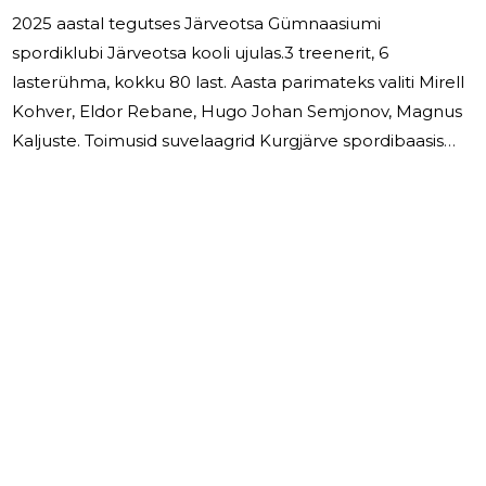
2025 aastal tegutses Järveotsa Gümnaasiumi
spordiklubi Järveotsa kooli ujulas.3 treenerit, 6
lasterühma, kokku 80 last. Aasta parimateks valiti Mirell
Kohver, Eldor Rebane, Hugo Johan Semjonov, Magnus
Kaljuste. Toimusid suvelaagrid Kurgjärve spordibaasis
juuli ja augustikuus. Palgalisi töötajaid klubil ei ole.
Bilansiväliseid varasid ja kohustusi klubi ei oma.
3