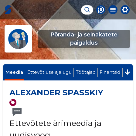
Põranda- ja seinakatete
paigaldus
Meedia
Ettevõtluse ajalugu
Töötajad
Finantsid
ALEXANDER SPASSKIY
Ettevõtete ärimeedia ja
uudisvoog