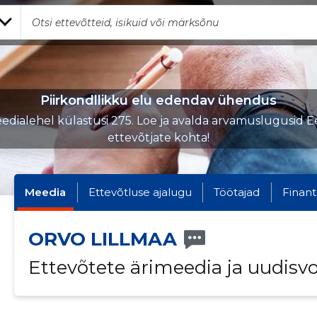
Piirkondllikku elu edendav ühendus
edialehel külastusi 275. Loe ja avalda arvamuslugusid Ee
ettevõtjate kohta!
Meedia
Ettevõtluse ajalugu
Töötajad
Finant
ORVO LILLMAA
Ettevõtete ärimeedia ja uudisv