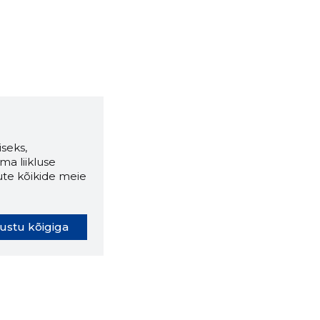
seks,
ma liikluse
ute kõikide meie
ustu kõigiga