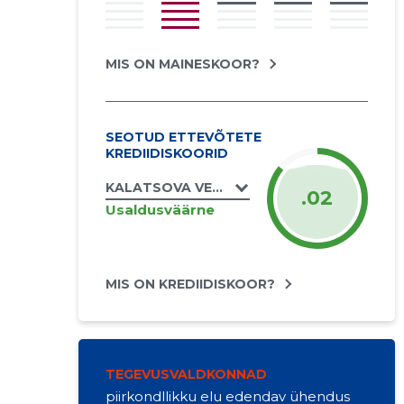
MIS ON MAINESKOOR?
SEOTUD ETTEVÕTETE
KREDIIDISKOORID
KALATSOVA VESI MTÜ
.02
Usaldusväärne
MIS ON KREDIIDISKOOR?
TEGEVUSVALDKONNAD
piirkondllikku elu edendav ühendus