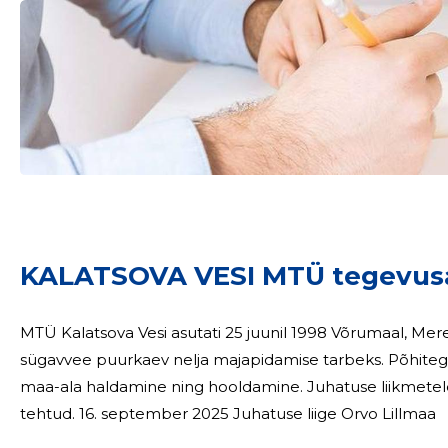
KALATSOVA VESI MTÜ tegevus
MTÜ Kalatsova Vesi asutati 25 juunil 1998 Võrumaal, Mer
sügavvee puurkaev nelja majapidamise tarbeks. Põhitegevus 2024 oli kaevu juurde kuuluvate rajatiste ja
maa-ala haldamine ning hooldamine. Juhatuse liikmetele 2024 aastal tasusid ei makstud ja soodustusi ei
tehtud. 16. september 2025 Juhatuse liige Orvo Lillmaa