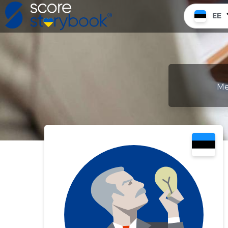
EE
Me