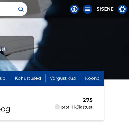
SISENE
sti
sid
Kohustused
Võrgustikud
Koond
275
oog
?
profiili külastust