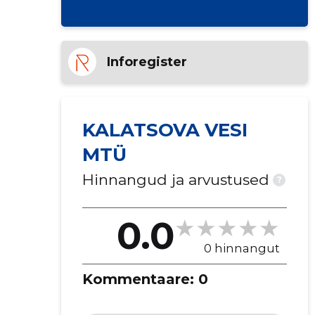
Inforegister
KALATSOVA VESI
MTÜ
Hinnangud ja arvustused
?
0.0
0 hinnangut
Kommentaare:
0