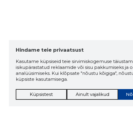
Hindame teie privaatsust
Kasutame küpsiseid teie sirvimiskogemuse täiustami
isikupärastatud reklaamide või sisu pakkumiseks ja o
analüüsimiseks. Kui klõpsate "nõustu kõigiga", nõust
küpsiste kasutamisega.
Küpsistest
Ainult vajalikud
Nõ