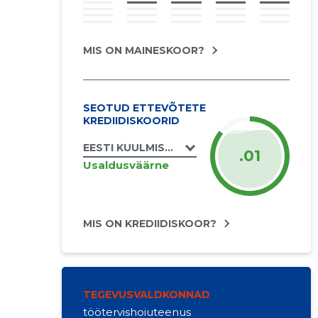
MIS ON MAINESKOOR?
SEOTUD ETTEVÕTETE
KREDIIDISKOORID
EESTI KUULMISPUUDEGA LASTE VANEMATE 
.01
Usaldusväärne
MIS ON KREDIIDISKOOR?
TEGEVUSVALDKONNAD
töötervishoiuteenus