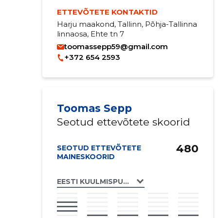
ETTEVÕTETE KONTAKTID
Harju maakond, Tallinn, Põhja-Tallinna
linnaosa, Ehte tn 7
toomassepp59@gmail.com
+372 654 2593
Toomas Sepp
Seotud ettevõtete skoorid
480
SEOTUD ETTEVÕTETE
MAINESKOORID
EESTI KUULMISPUUDEGA LASTE VANEMATE 