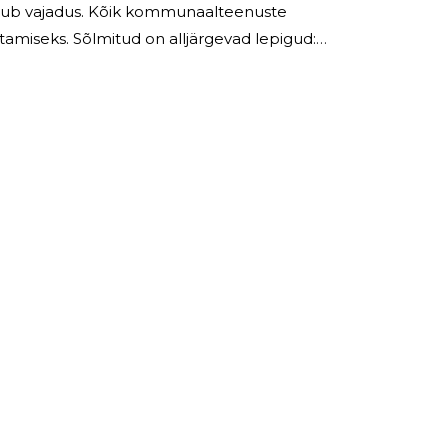
uudub vajadus. Kõik kommunaalteenuste
gevad lepigud:
ste saamiseks (cid:127) AS-ga Tallinna Jäätmete