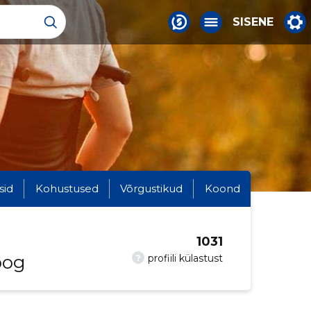
SISENE
sid
Kohustused
Võrgustikud
Koond
1031
oog
?
profiili külastust