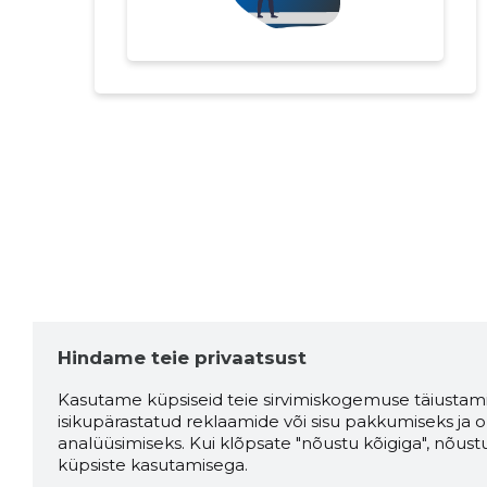
Hindame teie privaatsust
Kasutame küpsiseid teie sirvimiskogemuse täiustami
isikupärastatud reklaamide või sisu pakkumiseks ja o
analüüsimiseks. Kui klõpsate "nõustu kõigiga", nõust
küpsiste kasutamisega.