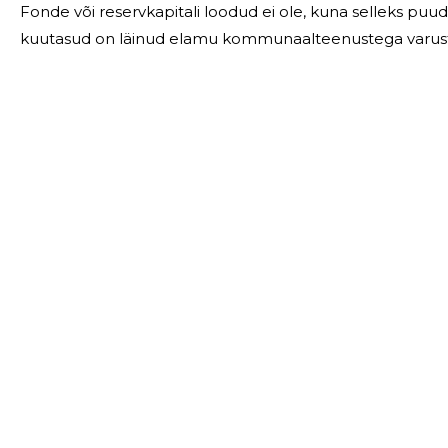
Fonde või reservkapitali loodud ei ole, kuna selleks p
kuutasud on läinud elamu kommunaalteenustega varustamiseks. Sõlmitud on alljär
(cid:127) AS-ga Tallinna Vesi vee- ja kanalisatsiooniteenu
LIIT MTÜ