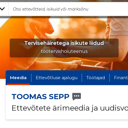
Tervisehäiretega isikute liidud
töötervishoiuteenus
Meedia
Ettevõtluse ajalugu
Töötajad
Finant
TOOMAS SEPP
Ettevõtete ärimeedia ja uudisv