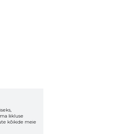
seks,
ma liikluse
ute kõikide meie