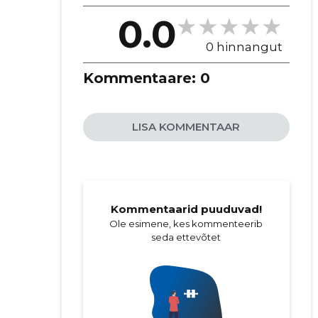
LIIT MTÜ
0.0
0 hinnangut
Kommentaare:
0
LISA KOMMENTAAR
Kommentaarid puuduvad!
Ole esimene, kes kommenteerib
seda ettevõtet