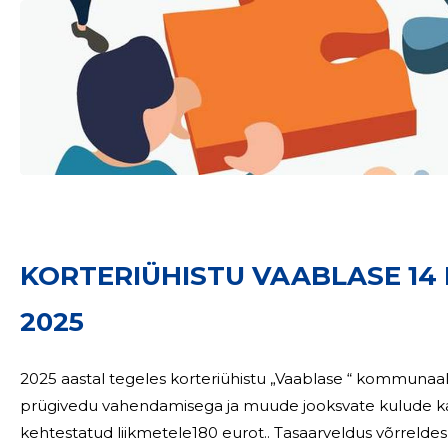
KORTERIÜHISTU VAABLASE 14 
2025
2025 aastal tegeles korteriühistu „Vaablase “ kommunaalte
prügivedu vahendamisega ja muude jooksvate kulude katmisega. Kommunaalteenuste
kehtestatud liikmetele180 eurot.. Tasaarveldus võrreldes tegelike kuludega tehakse 2026.a. juunis.