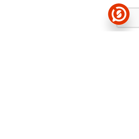
Näed helistaja tausta!
Storybooki Äpp toob
Sinuni
OTSEKONTAKTID
400 000 Eesti
ettevõtte ja isikute kohta (juhid, ametnikud).
Andmed on rikastatud maksevõime ja