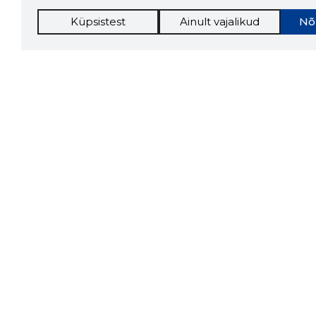
Küpsistest
Ainult vajalikud
Nõ
Storybo
Storybook
firma v
kui usa
Chrome laiendus