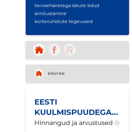
tervisehäiretega isikute liidud
ärinõustamine
korteriühistute tegevused
eklvl.ee
EESTI
KUULMISPUUDEGA
LASTE VANEMATE
Hinnangud ja arvustused
?