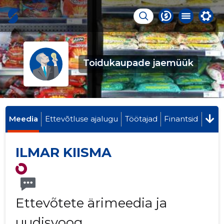
Toidukaupade jaemüük
Meedia
Ettevõtluse ajalugu
Töötajad
Finantsid
ILMAR KIISMA
Ettevõtete ärimeedia ja
uudisvoog