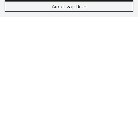
Ainult vajalikud
Storybook
Chrome laiendus
Storybooki laiendus ütleb Sulle, mis firma
veebilehel Sa parajasti viibid ja kui usaldusväärne
see firma täna on.
LAADI LAIENDUS ALLA