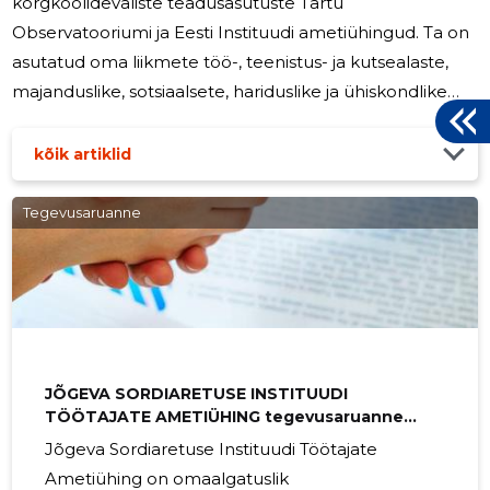
kõrgkoolideväliste teadusasutuste Tartu
Observatooriumi ja Eesti Instituudi ametiühingud. Ta on
asutatud oma liikmete töö-, teenistus- ja kutsealaste,
majanduslike, sotsiaalsete, hariduslike ja ühiskondlike
huvide ning nendest tulenevate õiguste esindamiseks ja
kaitsmiseks ühistegevuse kaudu. ETAL on Eesti
kõik artiklid
Kõrgkoolide Teadus- ja Arendusasutuste Ametiliitude
Ühenduse ETAL liige. ETAL tegevus lähtub oma liikmete
Tegevusaruanne
ning kõigi töötajate õiguste ja huvide esindamise ja
kaitsmise põhimõtetest.
JÕGEVA SORDIARETUSE INSTITUUDI
TÖÖTAJATE AMETIÜHING tegevusaruanne
2024
Jõgeva Sordiaretuse Instituudi Töötajate
Ametiühing on omaalgatuslik