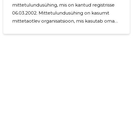
mittetulundusühing, mis on kantud registrisse
06.03.2002. Mittetulundusühing on kasumit
mittetaotlev organisatsioon, mis kasutab oma
tulusid üksnes oma põhikirjaliste eesmärkide
saavutamiseks. 2024.aastal liikmemaksu ei
laekunud. Mittetulundusühingu juhatuse
4
liikmetele tasu ei maksta.