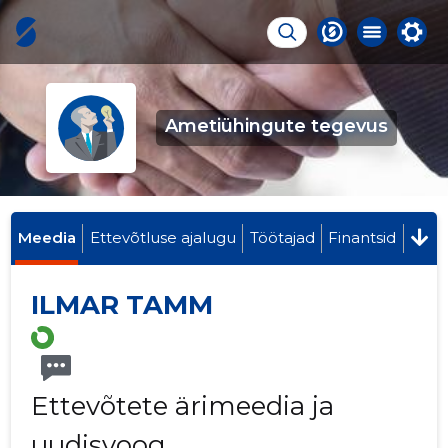
Ametiühingute tegevus
Meedia
Ettevõtluse ajalugu
Töötajad
Finantsid
ILMAR TAMM
Ettevõtete ärimeedia ja
uudisvoog