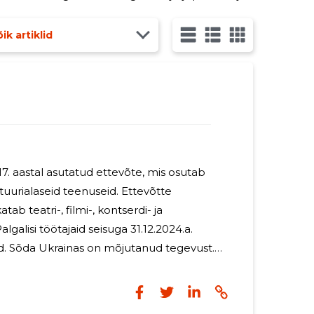
ore vaataja teatri tähtsusest. Teater on
ik artiklid
7. aastal asutatud ettevõte, mis osutab
uurialaseid teenuseid. Ettevõtte
ab teatri-, filmi-, kontserdi- ja
vust.
mad on muutunud ja lavastusprojekte on
ata, kuid tegevuse maht ei ole vähenenud,
NDMUSED 2024