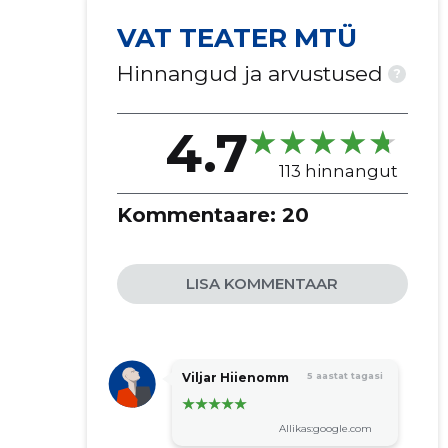
VAT TEATER MTÜ
Hinnangud ja arvustused
?
4.7
113 hinnangut
Kommentaare:
20
LISA KOMMENTAAR
Viljar Hiienomm
5 aastat tagasi
Allikas:google.com