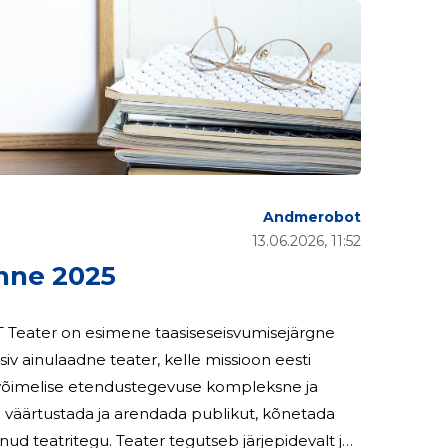
Andmerobot
13.06.2026, 11:52
nne 2025
iv ainulaadne teater, kelle missioon eesti
guvõimelise etendustegevuse kompleksne ja
 väärtustada ja arendada publikut, kõnetada
d teatritegu. Teater tegutseb järjepidevalt ja