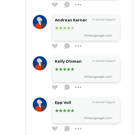
Andreas Karner
5 aastat tagasi
Allikas:google.com
Kelly Otsman
5 aastat tagasi
Allikas:google.com
Epp Voll
5 aastat tagasi
Allikas:google.com