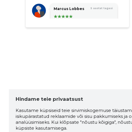
Marcus Lobbes
5 aastat tagasi
Allikas:google.com
Maili Randvee
5 aastat tagasi
Allikas:google.com
Olivia Niin
5 aastat tagasi
Hindame teie privaatsust
Allikas:google.com
Kasutame küpsiseid teie sirvimiskogemuse täiustami
isikupärastatud reklaamide või sisu pakkumiseks ja o
analüüsimiseks. Kui klõpsate "nõustu kõigiga", nõust
küpsiste kasutamisega.
Ülle Lennuk
5 aastat tagasi