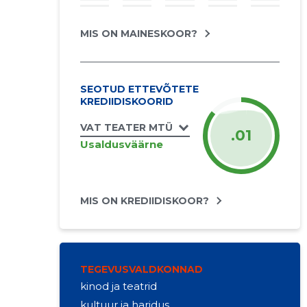
MIS ON MAINESKOOR?
SEOTUD ETTEVÕTETE
KREDIIDISKOORID
VAT TEATER MTÜ
.01
Usaldusväärne
MIS ON KREDIIDISKOOR?
TEGEVUSVALDKONNAD
kinod ja teatrid
kultuur ja haridus