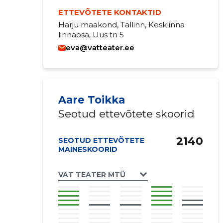
ETTEVÕTETE KONTAKTID
Harju maakond, Tallinn, Kesklinna
linnaosa, Uus tn 5
eva@vatteater.ee
Aare Toikka
Seotud ettevõtete skoorid
2140
SEOTUD ETTEVÕTETE
MAINESKOORID
VAT TEATER MTÜ