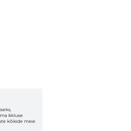
seks,
ma liikluse
ute kõikide meie