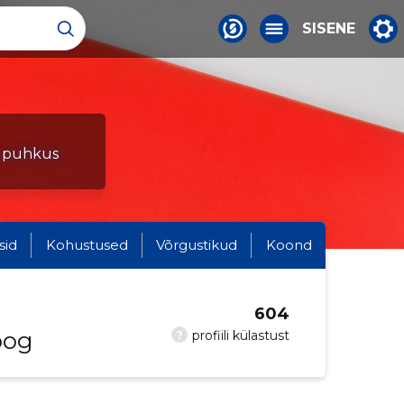
SISENE
s, puhkus
sid
Kohustused
Võrgustikud
Koond
604
oog
?
profiili külastust