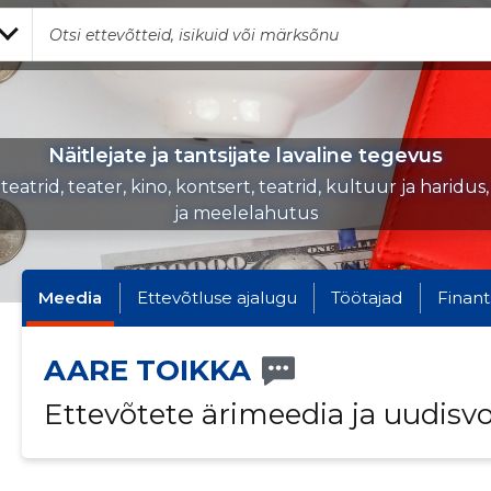
Näitlejate ja tantsijate lavaline tegevus
 teatrid, teater, kino, kontsert, teatrid, kultuur ja haridu
ja meelelahutus
Meedia
Ettevõtluse ajalugu
Töötajad
Finant
AARE TOIKKA
Ettevõtete ärimeedia ja uudisv