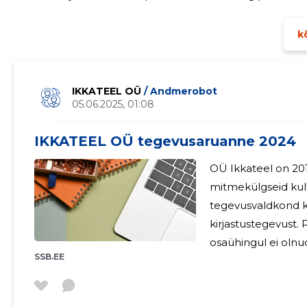
järjekindlalt euroopa teatriskeenel, levitamaks oma agendat no
viinud
kõ
IKKATEEL OÜ
/ Andmerobot
05.06.2025, 01:08
IKKATEEL OÜ tegevusaruanne 2024
OÜ Ikkateel on 201
mitmekülgseid kult
tegevusvaldkond kat
kirjastustegevust. Palgalisi töötajaid seisuga 31.12.2024.a.
osaühingul ei olnud. Sõda Ukrainas on mõjutanud tege
SSB.EE
Päevakohased tee
tulnud ümber vaad
vaid püsinud stabiilsena. TÄHTSAMAD SÜ