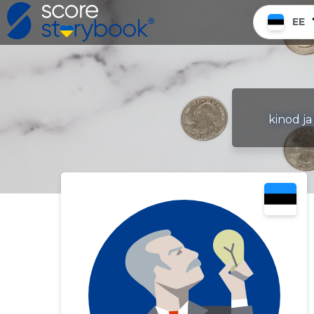
EE
kinod ja