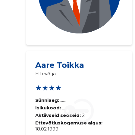
Aare Toikka
Saaja e-mail
Ettevõtja
★★★★
Sinu kommen
Sünniaeg:
......
Isikukood:
......
Aktiivseid seoseid:
2
Ettevõtluskogemuse algus:
18.02.1999