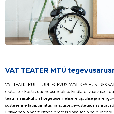
Sinu nimi
VAT TEATER MTÜ tegevusarua
taar
VAT TEATRI KULTUURITEGEVUS AVALIKES HUVIDES VAT Teater on esimene taasiseseisvumisejärgne
erateater Eestis, uuendusmeelne, kindlatel väärtustel püs
teatrimaastikul on kõrgetasemelise, elujõulise ja aren
süsteemne läbipõimitus haridustegevustega, mis aitavad
ühiskonda ja väärtustada professionaalset ning pühendunu