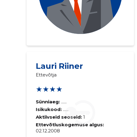
Lauri Riiner
Ettevõtja
★★★★
Sünniaeg:
......
Isikukood:
......
Aktiivseid seoseid:
1
Ettevõtluskogemuse algus:
02.12.2008