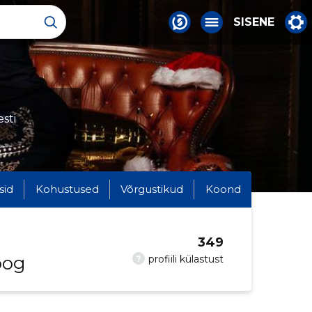
SISENE
sti
sid
Kohustused
Võrgustikud
Koond
349
oog
?
profiili külastust