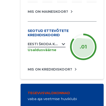
MIS ON MAINESKOOR?
SEOTUD ETTEVÕTETE
KREDIIDISKOORID
EESTI ŠKODA KLUBI MTÜ
.01
Usaldusväärne
MIS ON KREDIIDISKOOR?
TEGEVUSVALDKONNAD
vaba aja veetmise huviklubi