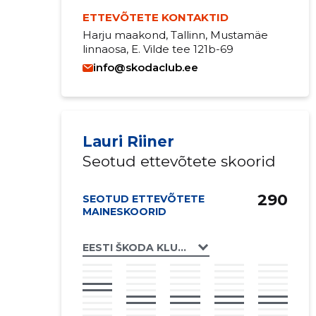
ETTEVÕTETE KONTAKTID
Harju maakond, Tallinn, Mustamäe
linnaosa, E. Vilde tee 121b-69
info@skodaclub.ee
Lauri Riiner
Seotud ettevõtete skoorid
290
SEOTUD ETTEVÕTETE
MAINESKOORID
EESTI ŠKODA KLUBI MTÜ