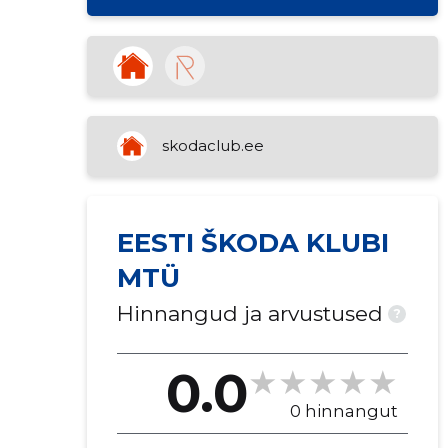
skodaclub.ee
EESTI ŠKODA KLUBI
MTÜ
Hinnangud ja arvustused
?
0.0
0 hinnangut