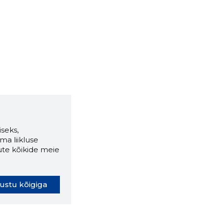
seks,
ma liikluse
ute kõikide meie
ustu kõigiga