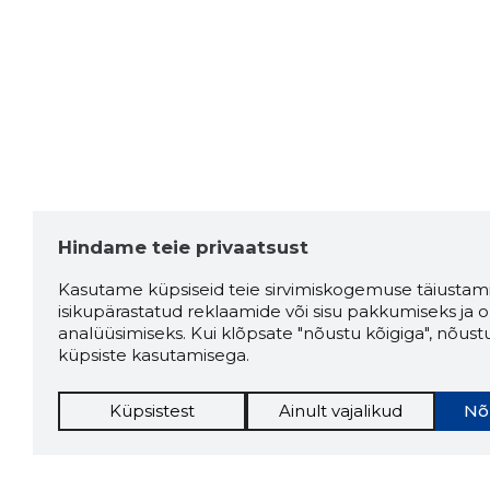
Hindame teie privaatsust
Kasutame küpsiseid teie sirvimiskogemuse täiustami
isikupärastatud reklaamide või sisu pakkumiseks ja o
analüüsimiseks. Kui klõpsate "nõustu kõigiga", nõust
küpsiste kasutamisega.
Küpsistest
Ainult vajalikud
Nõ