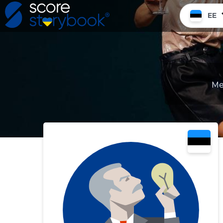
EE
Me