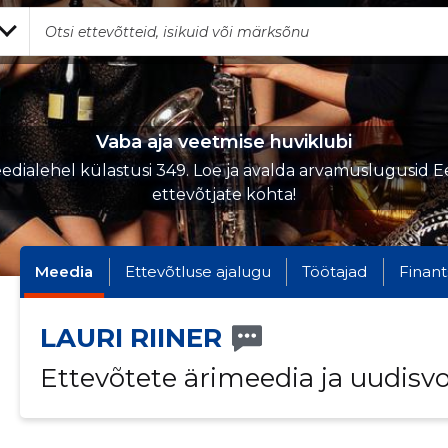
Vaba aja veetmise huviklubi
edialehel külastusi 349. Loe ja avalda arvamuslugusid Ee
ettevõtjate kohta!
Meedia
Ettevõtluse ajalugu
Töötajad
Finant
LAURI RIINER
Ettevõtete ärimeedia ja uudisv