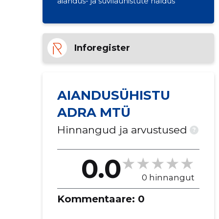
aiandus- ja suvilaühistute haldus
Inforegister
AIANDUSÜHISTU
ADRA MTÜ
Hinnangud ja arvustused
?
0.0
0 hinnangut
Kommentaare:
0