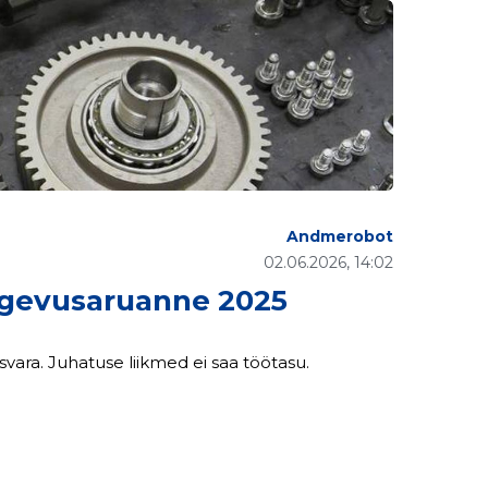
Andmerobot
02.06.2026, 14:02
gevusaruanne 2025
AÜ Adra ühistegevusena 2025.a. on hooldatud ühistu ühisvara. Juhatuse liikmed ei saa töötasu.