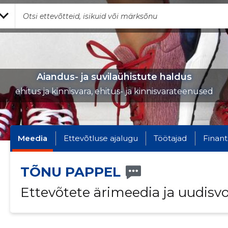
Aiandus- ja suvilaühistute haldus
ehitus ja kinnisvara, ehitus- ja kinnisvarateenused
Meedia
Ettevõtluse ajalugu
Töötajad
Finant
TÕNU PAPPEL
Ettevõtete ärimeedia ja uudisv