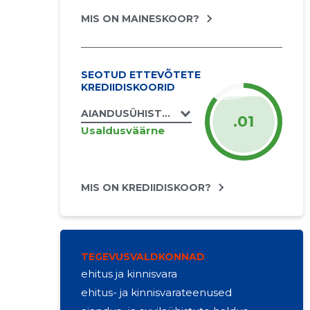
MIS ON MAINESKOOR?
SEOTUD ETTEVÕTETE
KREDIIDISKOORID
AIANDUSÜHISTU ADRA MTÜ
.01
Usaldusväärne
MIS ON KREDIIDISKOOR?
TEGEVUSVALDKONNAD
ehitus ja kinnisvara
ehitus- ja kinnisvarateenused