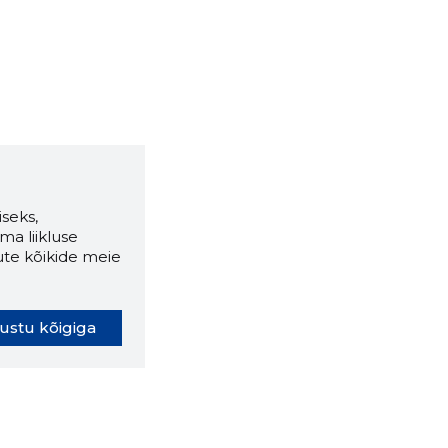
seks,
ma liikluse
ute kõikide meie
ustu kõigiga