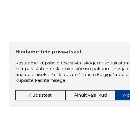
Hindame teie privaatsust
Kasutame küpsiseid teie sirvimiskogemuse täiustami
isikupärastatud reklaamide või sisu pakkumiseks ja o
analüüsimiseks. Kui klõpsate "nõustu kõigiga", nõust
küpsiste kasutamisega.
Küpsistest
Ainult vajalikud
Nõ