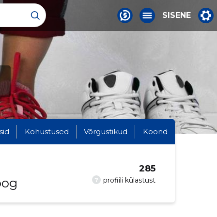
SISENE
sid
Kohustused
Võrgustikud
Koond
285
oog
?
profiili külastust