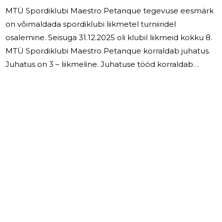
MTÜ Spordiklubi Maestro Petanque tegevuse eesmärk
on võimaldada spordiklubi liikmetel turniiridel
osalemine. Seisuga 31.12.2025 oli klubil liikmeid kokku 8.
MTÜ Spordiklubi Maestro Petanque korraldab juhatus.
Juhatus on 3 – liikmeline. Juhatuse tööd korraldab
juhatuse esimees. Aruandeaasta põhitegevuseks oli
turniiridel osalemine. Aruandeaastal MTÜ Spordiklubi
Maestro Petanque töötajaid ei olnud. Juhatuse
liikmetele tasusid ei makstud.