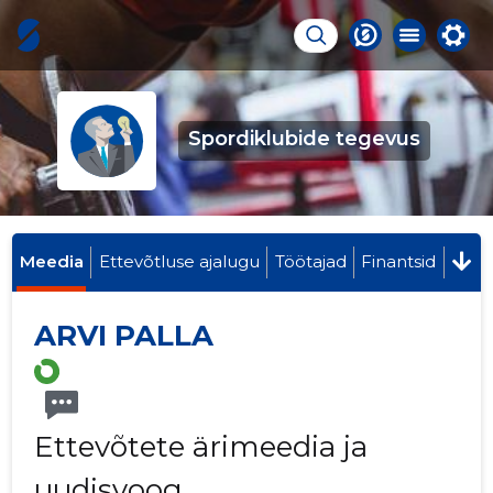
Spordiklubide tegevus
Meedia
Ettevõtluse ajalugu
Töötajad
Finantsid
ARVI PALLA
Ettevõtete ärimeedia ja
uudisvoog