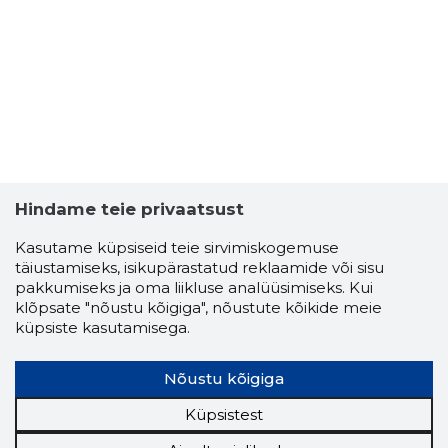
SPORDIK
Usaldusv
Hindame teie privaatsust
Kasutame küpsiseid teie sirvimiskogemuse
täiustamiseks, isikupärastatud reklaamide või sisu
pakkumiseks ja oma liikluse analüüsimiseks. Kui
klõpsate "nõustu kõigiga", nõustute kõikide meie
küpsiste kasutamisega.
Nõustu kõigiga
Küpsistest