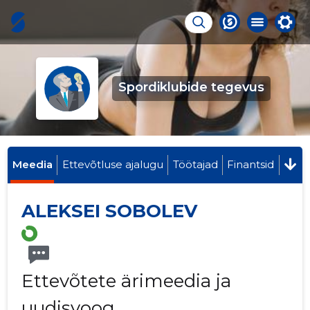
Spordiklubide tegevus
Meedia
Ettevõtluse ajalugu
Töötajad
Finantsid
ALEKSEI SOBOLEV
Ettevõtete ärimeedia ja
uudisvoog