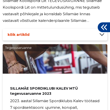
Sillamäe Koolispordi Liit TEGEVUSARUANNE Sillamäe
Koolispordi Liit on mittetulundusühing, mis tegutseb
vastavalt põhikirjale ja korraldab Sillamäe linnas
vastavalt võistluste kalenderplaanile Sillamäe
koolinoortele mitmesuguseid võistlusi, peamiselt
“Koolispordimängud Sillamäel” programmi järgi.
kõik artiklid
Sillamäe Koolispordi Liidu igapäevast tegevust
korraldab juhatus, mis koosneb kolmest liikmest: Arno
Tegevusaruanne
Kaseniit, Margarita Bezko ja Aleksei Sobolev. Koolispordi
võistluste korraldamise eesmärgiks on ja oli
noortespordi ja tervislike eluviiside
12
SILLAMÄE SPORDIKLUBI KALEV MTÜ
tegevusaruanne 2023
2023. aastal Sillamäe Spordiklubis Kalev töötasid
7 spordisektsiooni: ujumine, korvpall,