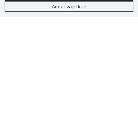
Ainult vajalikud
Storybook
Chrome laiendus
Storybooki laiendus ütleb Sulle, mis firma
veebilehel Sa parajasti viibid ja kui usaldusväärne
see firma täna on.
LAADI LAIENDUS ALLA