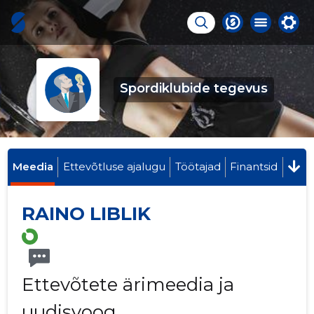
Spordiklubide tegevus
Meedia
Ettevõtluse ajalugu
Töötajad
Finantsid
RAINO LIBLIK
Ettevõtete ärimeedia ja
uudisvoog