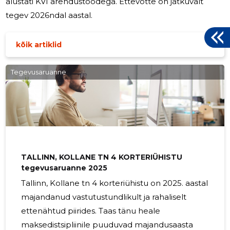
alustati KVI arendustöödega. Ettevõtte on jätkuvalt
tegev 2026ndal aastal.
kõik artiklid
Tegevusaruanne
TALLINN, KOLLANE TN 4 KORTERIÜHISTU
tegevusaruanne 2025
Tallinn, Kollane tn 4 korteriühistu on 2025. aastal
majandanud vastutustundlikult ja rahaliselt
ettenähtud piirides. Taas tänu heale
maksedistsipliinile puuduvad majandusaasta