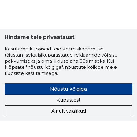
ABERG M
Hindame teie privaatsust
Usaldusv
Kasutame küpsiseid teie sirvimiskogemuse
täiustamiseks, isikupärastatud reklaamide või sisu
pakkumiseks ja oma liikluse analüüsimiseks. Kui
klõpsate "nõustu kõigiga", nõustute kõikide meie
küpsiste kasutamisega.
Nõustu kõigiga
Küpsistest
Ainult vajalikud