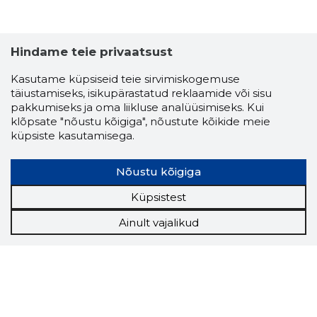
Hindame teie privaatsust
Kasutame küpsiseid teie sirvimiskogemuse
täiustamiseks, isikupärastatud reklaamide või sisu
pakkumiseks ja oma liikluse analüüsimiseks. Kui
klõpsate "nõustu kõigiga", nõustute kõikide meie
küpsiste kasutamisega.
Nõustu kõigiga
Küpsistest
Ainult vajalikud