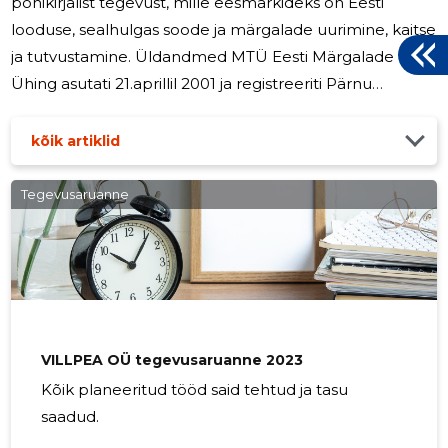
põhikirjalist tegevust, mille eesmärkideks on Eesti
looduse, sealhulgas soode ja märgalade uurimine, kaitse
ja tutvustamine. Üldandmed MTÜ Eesti Märgalade
Ühing asutati 21.aprillil 2001 ja registreeriti Pärnu
Maakohtu registriosakonnas 22. märtsil 2002 kell 09.32
registrikoodiga 80159743. Ühingu eesmärgiks on aidata
kõik artiklid
kaasa Eesti märgalade (loodus)väärtuste
teadvustamisele, märgalade kaitsele ja arukale
Tegevusaruanne
majandamisele, märgalade ja nendega seonduvate
loodusressursside säästlikule kasutamisele. Ühingus on
37 liiget. Juhatus Juhatuse esimees:
VILLPEA OÜ tegevusaruanne 2023
Kõik planeeritud tööd said tehtud ja tasu
saadud.