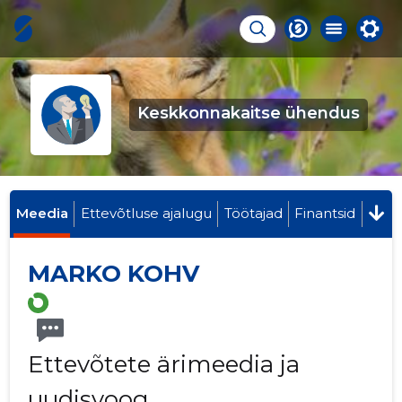
Keskkonnakaitse ühendus
Meedia
Ettevõtluse ajalugu
Töötajad
Finantsid
MARKO KOHV
Ettevõtete ärimeedia ja
uudisvoog