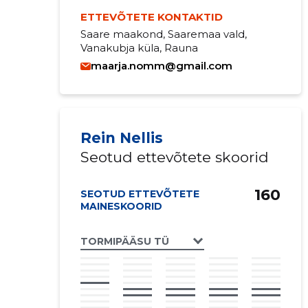
ETTEVÕTETE KONTAKTID
Saare maakond, Saaremaa vald,
Vanakubja küla, Rauna
maarja.nomm@gmail.com
Rein Nellis
Seotud ettevõtete skoorid
160
SEOTUD ETTEVÕTETE
MAINESKOORID
TORMIPÄÄSU TÜ