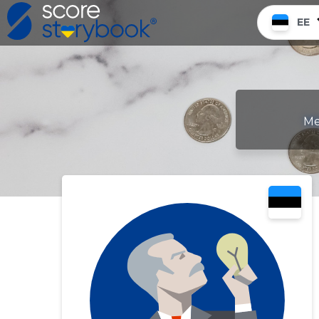
EE
Me