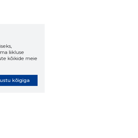
seks,
ma liikluse
ute kõikide meie
ustu kõigiga