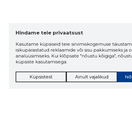
Hindame teie privaatsust
Kasutame küpsiseid teie sirvimiskogemuse täiustami
isikupärastatud reklaamide või sisu pakkumiseks ja o
analüüsimiseks. Kui klõpsate "nõustu kõigiga", nõust
küpsiste kasutamisega.
Küpsistest
Ainult vajalikud
Nõ