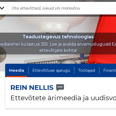
Teadustegevus tehnoloogias
edialehel külastusi 355. Loe ja avalda arvamuslugusid Ee
ettevõtjate kohta!
Meedia
Ettevõtluse ajalugu
Töötajad
Finant
REIN NELLIS
Ettevõtete ärimeedia ja uudisv