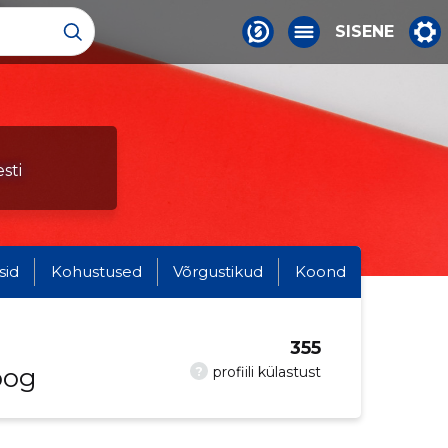
SISENE
sti
sid
Kohustused
Võrgustikud
Koond
355
oog
?
profiili külastust