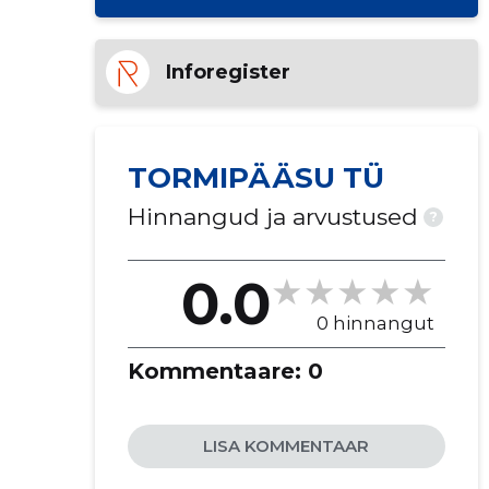
Inforegister
TORMIPÄÄSU TÜ
Hinnangud ja arvustused
?
0.0
0 hinnangut
Kommentaare:
0
LISA KOMMENTAAR