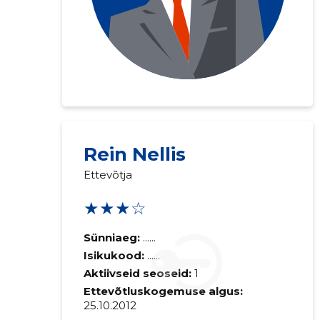
Rein Nellis
Ettevõtja
★★★☆
Sünniaeg:
......
Isikukood:
......
Aktiivseid seoseid:
1
Ettevõtluskogemuse algus:
25.10.2012