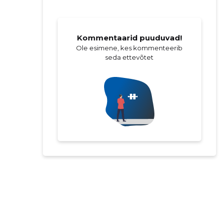
Kommentaarid puuduvad!
Ole esimene, kes kommenteerib
seda ettevõtet