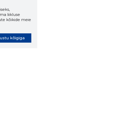
seks,
ma liikluse
ute kõikide meie
ustu kõigiga