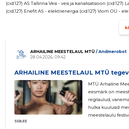
(cid:127) AS Tallinna Vesi - vesi ja kanalisatsioon (cid:12
(cid:127) Enefit AS - elektrienergia (cid:127) Viom OÜ - el
Keskkonnateenused AS, Tallinna Jäätmete Taaskasutuske
kõ
ARHAILINE MEESTELAUL MTÜ
/ Andmerobot
28.04.2026, 09:42
ARHAILINE MEESTELAUL MTÜ tegev
MTÜ Arhailine Meestelaul 
eesmärk on meeste
regilaulud, vanemad ja u
hulka kuulusid mee
meestelaulu festivali Türr
SSB.EE
tegevust samas va