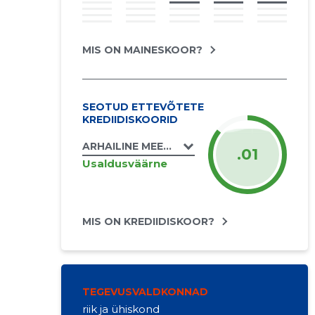
MIS ON MAINESKOOR?
SEOTUD ETTEVÕTETE
KREDIIDISKOORID
ARHAILINE MEESTELAUL MTÜ
.01
Usaldusväärne
MIS ON KREDIIDISKOOR?
TEGEVUSVALDKONNAD
riik ja ühiskond