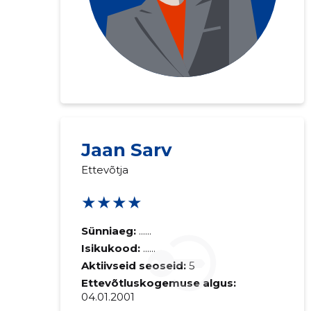
Saaja e-mail
Jaan Sarv
Ettevõtja
Sinu kommen
★★★★
Sünniaeg:
......
Isikukood:
......
Aktiivseid seoseid:
5
Ettevõtluskogemuse algus:
04.01.2001