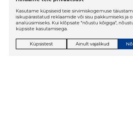
Kasutame küpsiseid teie sirvimiskogemuse täiustami
isikupärastatud reklaamide või sisu pakkumiseks ja o
analüüsimiseks. Kui klõpsate "nõustu kõigiga", nõust
küpsiste kasutamisega.
Küpsistest
Ainult vajalikud
Nõ