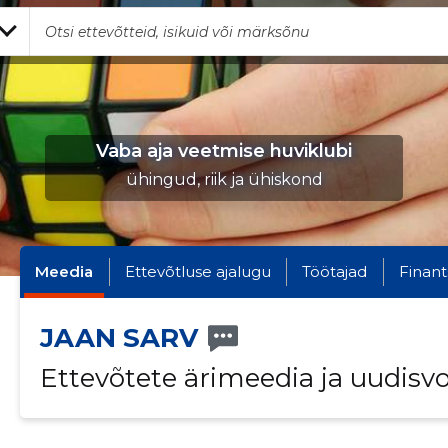
Vaba aja veetmise huviklubi
ühingud, riik ja ühiskond
Meedia
Ettevõtluse ajalugu
Töötajad
Finant
JAAN SARV
Ettevõtete ärimeedia ja uudisv