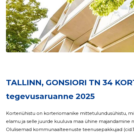
Sinu nimi
TALLINN, GONSIORI TN 34 KO
taar
tegevusaruanne 2025
Korteriühistu on korteriomanike mittetulundusühistu, mi
elamu ja selle juurde kuuluva maa ühine majandamine ni
Olulisemad kommunaalteenuste teenusepakkujad (cid:127)