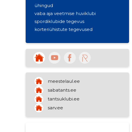
ühingud
vaba aja veetmise huviklubi
spordiklubide tegevus
korteriühistute tegevused
meestelaul.ee
sabatants.ee
tantsuklubi.ee
sarv.ee