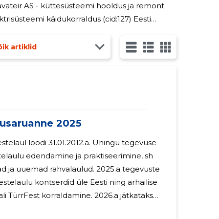
7) Lavateir AS - küttesüsteemi hooldus ja remont
ektrisüsteemi käidukorraldus (cid:127) Eesti
skus AS - prügivedu (cid:127) HTP Haldus
ik artiklid
usaruanne 2025
loodi 31.01.2012.a. Ühingu tegevuse
laulu edendamine ja praktiseerimine, sh
uemad rahvalaulud. 2025.a tegevuste
stelaulu kontserdid üle Eesti ning arhailise
Fest korraldamine. 2026.a jätkatakse
ldkonnas.