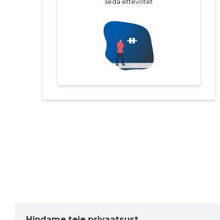
seda ettevõtet
Hindame teie privaatsust