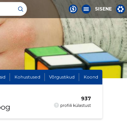
SISENE
sid
Kohustused
Võrgustikud
Koond
937
oog
?
profiili külastust