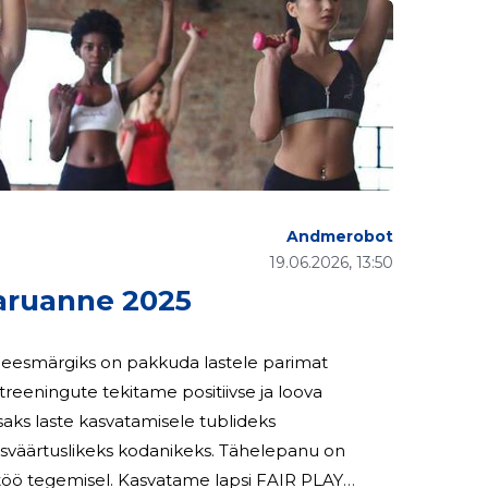
Andmerobot
19.06.2026, 13:50
aruanne 2025
lle eesmärgiks on pakkuda lastele parimat
 treeningute tekitame positiivse ja loova
aks laste kasvatamisele tublideks
äisväärtuslikeks kodanikeks. Tähelepanu on
ostöö tegemisel. Kasvatame lapsi FAIR PLAY