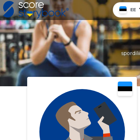
EE
spordil