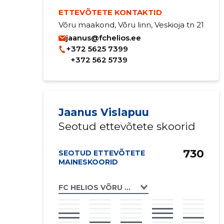
ETTEVÕTETE KONTAKTID
Võru maakond, Võru linn, Veskioja tn 21
jaanus@fchelios.ee
+372 5625 7399
+372 562 5739
Jaanus Vislapuu
Seotud ettevõtete skoorid
730
SEOTUD ETTEVÕTETE
MAINESKOORID
FC HELIOS VÕRU MTÜ