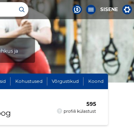
SISENE
uhkus ja
sid
Kohustused
Võrgustikud
Koond
595
oog
?
profiili külastust