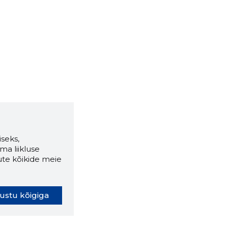
seks,
ma liikluse
ute kõikide meie
ustu kõigiga