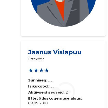
Jaanus Vislapuu
Saaja e-mail
Ettevõtja
★★★★
Sinu kommen
Sünniaeg:
......
Isikukood:
......
Aktiivseid seoseid:
2
Ettevõtluskogemuse algus:
09.09.2010