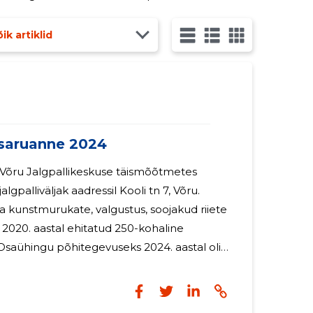
ik artiklid
aruanne 2024
s Võru Jalgpallikeskuse täismõõtmetes
gpalliväljak aadressil Kooli tn 7, Võru.
na kunstmurukate, valgustus, soojakud riiete
2020. aastal ehitatud 250-kohaline
Osaühingu põhitegevuseks 2024. aastal oli
 arendamine ja välja rentimine.