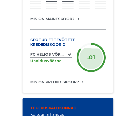
MIS ON MAINESKOOR?
SEOTUD ETTEVÕTETE
KREDIIDISKOORID
FC HELIOS VÕRU MTÜ
.01
Usaldusväärne
MIS ON KREDIIDISKOOR?
TEGEVUSVALDKONNAD
kultuur ja haridus