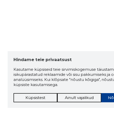
Hindame teie privaatsust
Kasutame küpsiseid teie sirvimiskogemuse täiustami
isikupärastatud reklaamide või sisu pakkumiseks ja o
analüüsimiseks. Kui klõpsate "nõustu kõigiga", nõust
küpsiste kasutamisega.
Küpsistest
Ainult vajalikud
Nõ