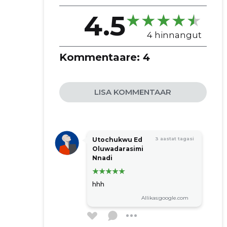
4.5
4 hinnangut
Kommentaare:
4
LISA KOMMENTAAR
Utochukwu Ed
3 aastat tagasi
Oluwadarasimi
Nnadi
hhh
Allikas:google.com