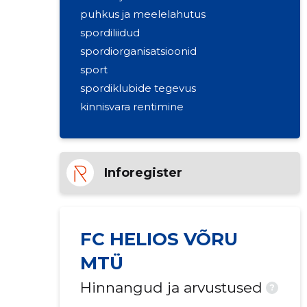
puhkus ja meelelahutus
spordiliidud
spordiorganisatsioonid
sport
spordiklubide tegevus
kinnisvara rentimine
Inforegister
FC HELIOS VÕRU
MTÜ
Hinnangud ja arvustused
?