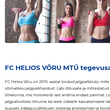
Sinu nimi
FC HELIOS VÕRU MTÜ tegevus
taar
FC Helios Võru on 2010. aastal loodud jalgpalliklubi, mi
võimalikku jalgpalliharidust. Läbi lõbusate ja mõtestatud
õhkkonna, mis motiveerib last andma endast parimat. Lis
jalgpalluriteks rõhume ka laste üldisele kasvatamisele t
aususel, edasipüüdlikkusel, teistega arvestamisel ja ko