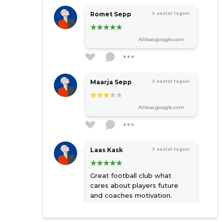
Romet Sepp
3 aastat tagasi
Allikas:google.com
Maarja Sepp
3 aastat tagasi
Allikas:google.com
Laas Kask
3 aastat tagasi
Great football club what
cares about players future
and coaches motivation.
Allikas:google.com