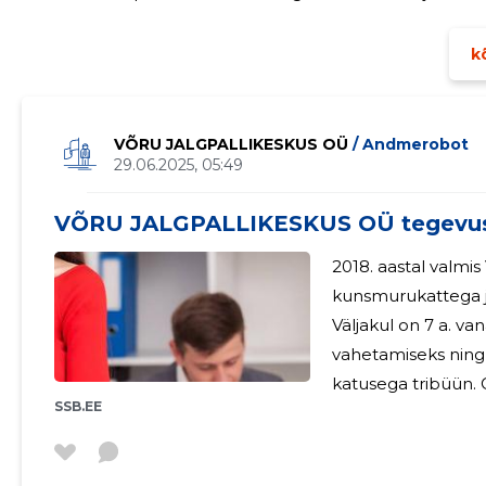
vaimus. 2025. aastal viis FC Helios Võru läbi treeninguid 2020-2007 aastal sündinud noortele.
Treeningpaikadeks olid
kõ
VÕRU JALGPALLIKESKUS OÜ
/ Andmerobot
29.06.2025, 05:49
VÕRU JALGPALLIKESKUS OÜ tegevus
2018. aastal valmi
kunsmurukattega jal
Väljakul on 7 a. va
vahetamiseks ning 
katusega tribüün. 
SSB.EE
väljaku haldamine,