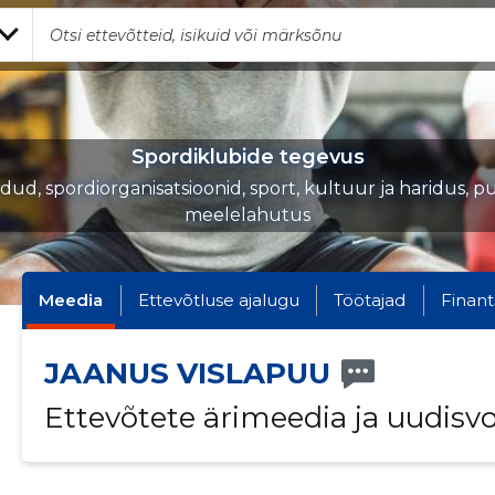
Spordiklubide tegevus
iidud, spordiorganisatsioonid, sport, kultuur ja haridus, p
meelelahutus
Meedia
Ettevõtluse ajalugu
Töötajad
Finant
JAANUS VISLAPUU
Ettevõtete ärimeedia ja uudisv