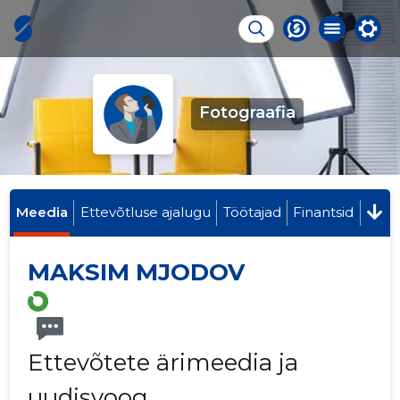
Fotograafia
Meedia
Ettevõtluse ajalugu
Töötajad
Finantsid
MAKSIM MJODOV
Ettevõtete ärimeedia ja
uudisvoog