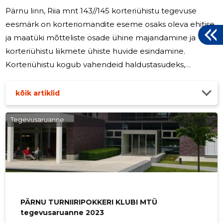
Pärnu linn, Riia mnt 143//145 korteriühistu tegevuse
eesmärk on korteriomandite eseme osaks oleva ehitise
ja maatüki mõtteliste osade ühine majandamine ja
korteriühistu liikmete ühiste huvide esindamine.
Korteriühistu kogub vahendeid haldustasudeks,
majandus- ja hooldustasudeks ja remondiks ning
vahendab kommunaalmakseid tarnijate ja korteriühistu
kõik artiklid
liikmete vahel. Lõppenud majandusaastal teostati
kuuride ehitus.
Tegevusaruanne
PÄRNU TURNIIRIPOKKERI KLUBI MTÜ
tegevusaruanne 2023