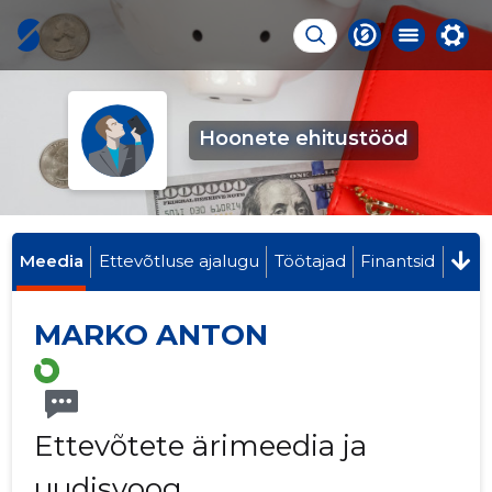
Hoonete ehitustööd
Meedia
Ettevõtluse ajalugu
Töötajad
Finantsid
MARKO ANTON
Ettevõtete ärimeedia ja
uudisvoog