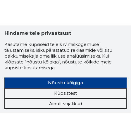
Hindame teie privaatsust
Kasutame küpsiseid teie sirvimiskogemuse
täiustamiseks, isikupärastatud reklaamide või sisu
pakkumiseks ja oma liikluse analüüsimiseks. Kui
klõpsate "nõustu kõigiga", nõustute kõikide meie
küpsiste kasutamisega.
Nõustu kõigiga
Küpsistest
Ainult vajalikud