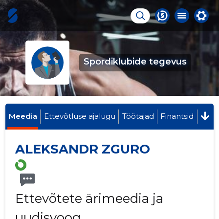
Spordiklubide tegevus
Meedia
Ettevõtluse ajalugu
Töötajad
Finantsid
ALEKSANDR ZGURO
Ettevõtete ärimeedia ja
uudisvoog