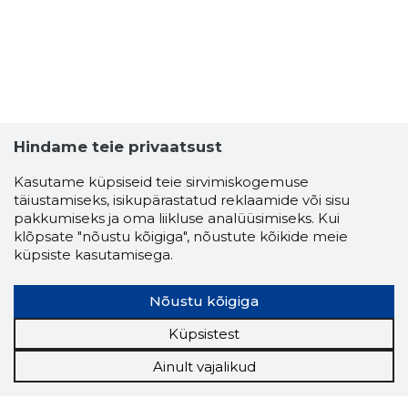
Hindame teie privaatsust
Kasutame küpsiseid teie sirvimiskogemuse
täiustamiseks, isikupärastatud reklaamide või sisu
pakkumiseks ja oma liikluse analüüsimiseks. Kui
klõpsate "nõustu kõigiga", nõustute kõikide meie
küpsiste kasutamisega.
Nõustu kõigiga
Küpsistest
Ainult vajalikud