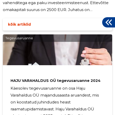
vahenditega ega paku investeerimisteenust. Ettevõtte
omakapitali suurus on 2500 EUR. Juhatus on
kaheliikmeline. Juhatuse liikmed majandusaastal tasu ei
saanud. Töötajaid ei olnud. Ae! OÜ on jätkuvalt tegutsev
kõik artiklid
ettevõte. Järgmisel majandusaastal jätkatakse samadel
suundadel (allkirjastatud digitaalselt) (allkirjastatud
Tegevusaruanne
digitaalselt) _______________________
_______________________ Henri Osting, juhatuse liige
Katrin Osting, juhatuse liige
HAJU VARAHALDUS OÜ tegevusaruanne 2024
Käesolev tegevusaruanne on osa Haju
Varahaldus OÜ majandusaasta aruandest, mis
on koostatud juhindudes heast
raamatupidamistavast. Haju Varahaldus OÜ