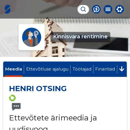
Kinnisvara rentimine
Meedia
Ettevõtluse ajalugu
Töötajad
Finantsid
HENRI OTSING
Ettevõtete ärimeedia ja
uudisvoog