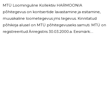
MTÜ Loominguline Kollektiiv HARMOONIA
põhitegevus on kontsertide lavastamine ja esitamine,
muusikaline loometegevus jms tegevus. Kinnitatud
põhikirja alusel on MTÜ põhitegevuseks samuti. MTÜ on
registreeritud Äriregistris 30.03.2000.a. Eesmärk:
Pakkuda kaasmaalastele muusikalist meelelahutust;
rikastada eakate elu muusika ja luule kaudu. MTÜ
Loominguline Kollektiiv HARMOONIA lõpetas 2024
aasta tulemiga 256 euro. Liikmemaksud seisuga
31.12.2024 – 0 euro. 2024 aastal tulud ürituste
korraldamisest –700 euro. MTÜ Loominguline Kollektiiv
HARMOONIA rahastab Kirill ja Meffodi KÜ. MTÜ