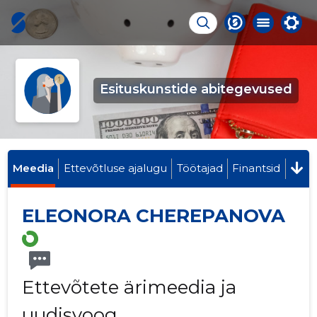
Esituskunstide abitegevused
Meedia
Ettevõtluse ajalugu
Töötajad
Finantsid
ELEONORA CHEREPANOVA
Ettevõtete ärimeedia ja
uudisvoog