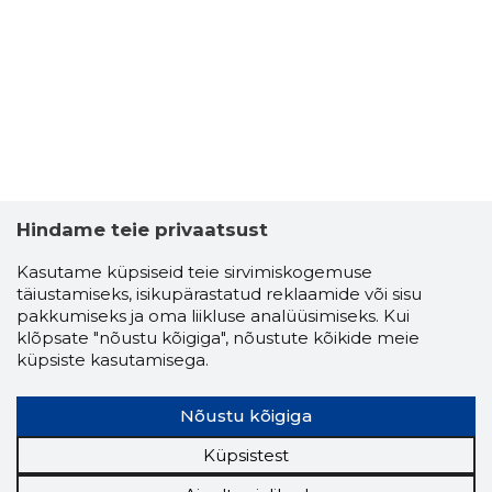
LOOMING
Usaldusv
Hindame teie privaatsust
Kasutame küpsiseid teie sirvimiskogemuse
täiustamiseks, isikupärastatud reklaamide või sisu
pakkumiseks ja oma liikluse analüüsimiseks. Kui
klõpsate "nõustu kõigiga", nõustute kõikide meie
küpsiste kasutamisega.
Nõustu kõigiga
Küpsistest