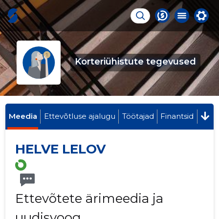
Korteriühistute tegevused
Meedia
Ettevõtluse ajalugu
Töötajad
Finantsid
HELVE LELOV
Ettevõtete ärimeedia ja
uudisvoog