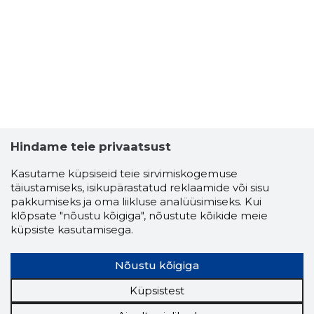
HOONEÜH
Usaldusv
Hindame teie privaatsust
Kasutame küpsiseid teie sirvimiskogemuse
täiustamiseks, isikupärastatud reklaamide või sisu
pakkumiseks ja oma liikluse analüüsimiseks. Kui
klõpsate "nõustu kõigiga", nõustute kõikide meie
küpsiste kasutamisega.
Nõustu kõigiga
Küpsistest