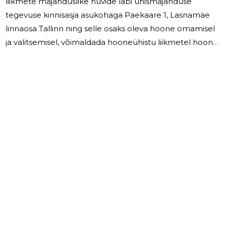
liikmete majanduslike huvide läbi ühismajanduse
tegevuse kinnisasja asukohaga Paekaare 1, Lasnamäe
linnaosa Tallinn ning selle osaks oleva hoone omamisel
ja valitsemisel, võimaldada hooneühistu liikmetel hoone
kindlaks määratud osade ainukasutamist.