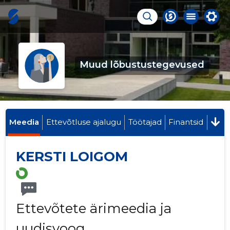
Muud lõbustustegevused
Meedia
Ettevõtluse ajalugu
Töötajad
Finantsid
KERSTI LOIGOM
Ettevõtete ärimeedia ja
uudisvoog