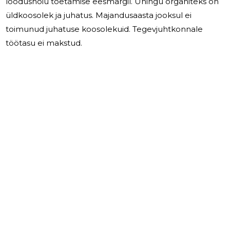
loodushoiu toetamise eesmärgil. Ühingu organiteks on
üldkoosolek ja juhatus. Majandusaasta jooksul ei
toimunud juhatuse koosolekuid. Tegevjuhtkonnale
töötasu ei makstud.
2