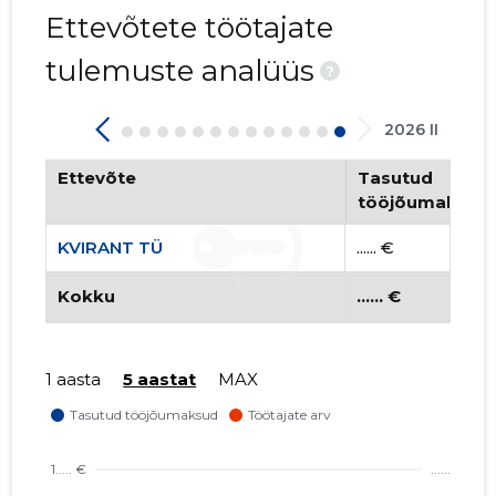
Ettevõtete töötajate
tulemuste analüüs
?
2026 II
Ettevõte
Tasutud
tööjõumaksud
KVIRANT TÜ
...... €
Kokku
...... €
1 aasta
5 aastat
MAX