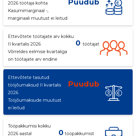
Puudub
2026 töötaja kohta
Kasumimarginaal -,
marginaali muutust ei leitud
3
Ettevõtete töötajate arv kokku
0
II kvartalis 2026
töötajat
Võrreldes eelmise kvartaliga
on töötajate arv endine
Ettevõtete tasutud
Puudub
tööjõumaksud II kvartalis
2026
Tööjõumaksude muutust
ei leitud
Tööpakkumisi kokku
0
2026 aastal
tööpakkumist