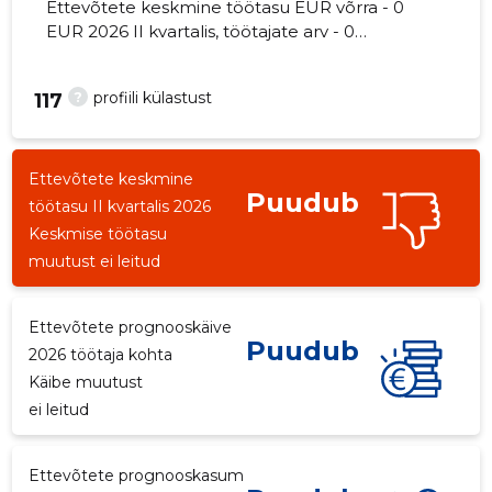
Ettevõtete keskmine töötasu EUR võrra - 0
EUR 2026 II kvartalis, töötajate arv - 0
töötajat.
?
profiili külastust
117
Ettevõtete keskmine
Puudub
töötasu II kvartalis 2026
Keskmise töötasu
muutust ei leitud
Ettevõtete prognooskäive
Puudub
2026 töötaja kohta
Käibe muutust
ei leitud
Ettevõtete prognooskasum