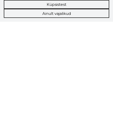
Küpsistest
Ainult vajalikud
Storybook
Chrome laiendus
Storybooki laiendus ütleb Sulle, mis firma
veebilehel Sa parajasti viibid ja kui usaldusväärne
see firma täna on.
LAADI LAIENDUS ALLA