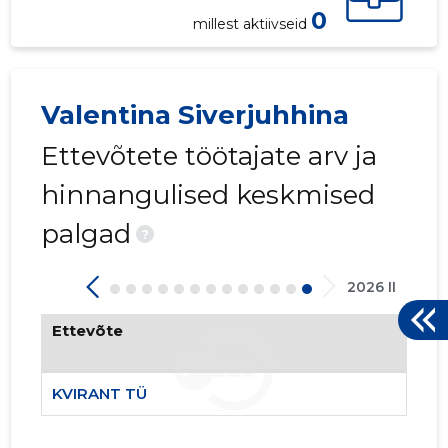
KVIRANT 
0
millest aktiivseid
Riskantn
Valentina Siverjuhhina
Ettevõtete töötajate arv ja
hinnangulised keskmised
palgad
?
2026 II
Ettevõte
KVIRANT TÜ