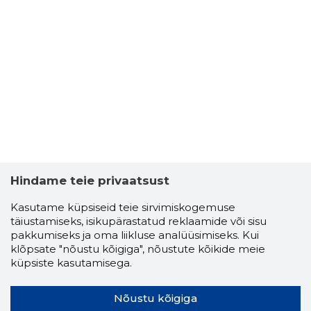
Hindame teie privaatsust
Kasutame küpsiseid teie sirvimiskogemuse
täiustamiseks, isikupärastatud reklaamide või sisu
pakkumiseks ja oma liikluse analüüsimiseks. Kui
klõpsate "nõustu kõigiga", nõustute kõikide meie
küpsiste kasutamisega.
Nõustu kõigiga