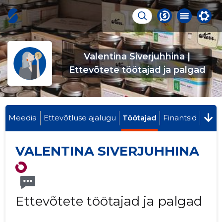
Valentina Siverjuhhina |
Ettevõtete töötajad ja palgad
Meedia
Ettevõtluse ajalugu
Töötajad
Finantsid
VALENTINA SIVERJUHHINA
Ettevõtete töötajad ja palgad