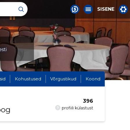
SISENE
sti
sid
Kohustused
Võrgustikud
Koond
396
oog
?
profiili külastust