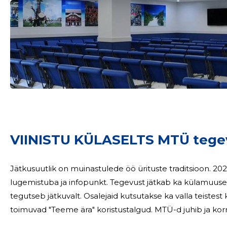
VIINISTU KÜLASELTS MTÜ tege
Jätkusuutlik on muinastulede öö ürituste traditsioon. 20
lugemistuba ja infopunkt. Tegevust jätkab ka külamuus
tegutseb jätkuvalt. Osalejaid kutsutakse ka valla teistest k
toimuvad "Teeme ära" koristustalgu