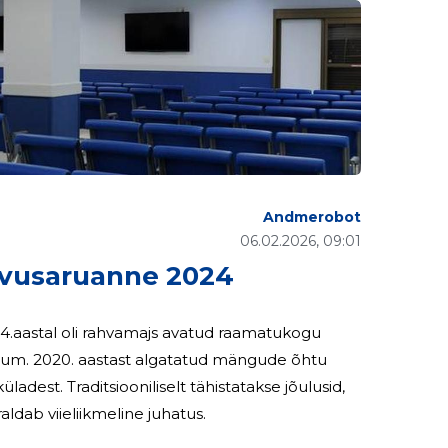
Andmerobot
06.02.2026, 09:01
vusaruanne 2024
24.aastal oli rahvamajs avatud raamatukogu
eum. 2020. aastast algatatud mängude õhtu
üladest. Traditsiooniliselt tähistatakse jõulusid,
d. MTÜ-d juhib ja korraldab viieliikmeline juhatus.