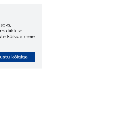
seks,
ma liikluse
ute kõikide meie
ustu kõigiga