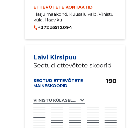
ETTEVÕTETE KONTAKTID
Harju maakond, Kuusalu vald, Viinistu
küla, Haaviku
+372 5551 2094
Laivi Kirsipuu
Seotud ettevõtete skoorid
190
SEOTUD ETTEVÕTETE
MAINESKOORID
VIINISTU KÜLASELTS MTÜ