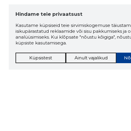
Hindame teie privaatsust
Allikas:google.com
Kasutame küpsiseid teie sirvimiskogemuse täiustami
isikupärastatud reklaamide või sisu pakkumiseks ja o
analüüsimiseks. Kui klõpsate "nõustu kõigiga", nõust
Katarzyna Słysz-
3 aastat tagasi
küpsiste kasutamisega.
Michońska
Küpsistest
Ainult vajalikud
Nõ
Very interesting!
Allikas:google.com
Juri Kannula
3 aastat tagasi
Allikas:google.com