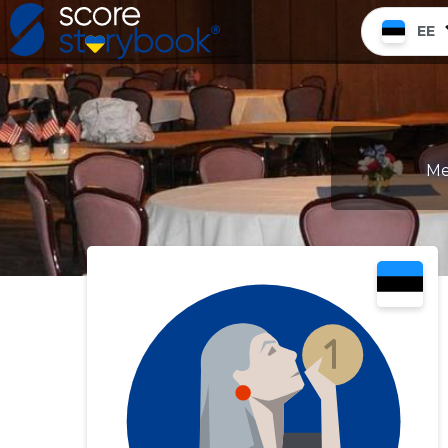
EE
Me