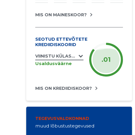
MIS ON MAINESKOOR?
SEOTUD ETTEVÕTETE
KREDIIDISKOORID
VIINISTU KÜLASELTS MTÜ
.01
Usaldusväärne
MIS ON KREDIIDISKOOR?
TEGEVUSVALDKONNAD
muud lõbustustegevused