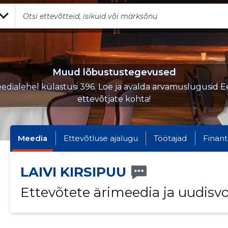
Muud lõbustustegevused
edialehel külastusi 396. Loe ja avalda arvamuslugusid Ee
ettevõtjate kohta!
Meedia
Ettevõtluse ajalugu
Töötajad
Finant
LAIVI KIRSIPUU
Ettevõtete ärimeedia ja uudisv