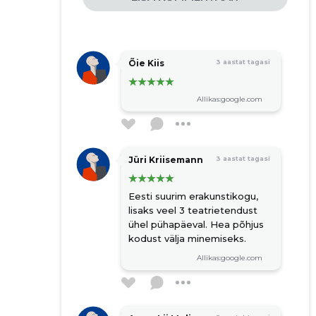
Õie Kiis
3 aastat tagasi
Allikas:google.com
Jüri Kriisemann
3 aastat tagasi
Eesti suurim erakunstikogu,
lisaks veel 3 teatrietendust
ühel pühapäeval. Hea põhjus
kodust välja minemiseks.
Allikas:google.com