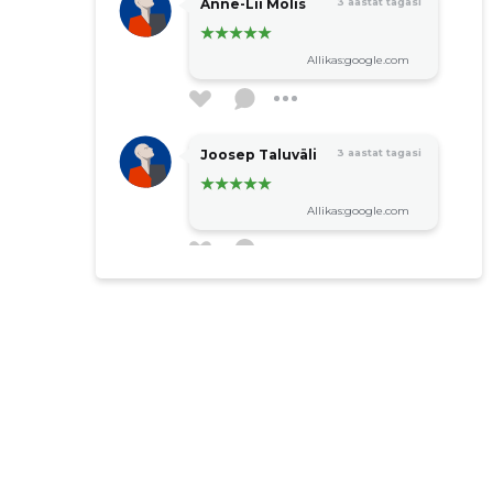
Anne-Lii Molis
3 aastat tagasi
Allikas:google.com
Joosep Taluväli
3 aastat tagasi
Allikas:google.com
Armin Schubert
3 aastat tagasi
Leider geschlossen
Allikas:google.com
Vilve Jakobi
3 aastat tagasi