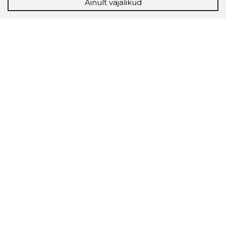
Ainult vajalikud
Storybook
Chrome laiendus
Storybooki laiendus ütleb Sulle, mis firma
veebilehel Sa parajasti viibid ja kui usaldusväärne
see firma täna on.
LAADI LAIENDUS ALLA