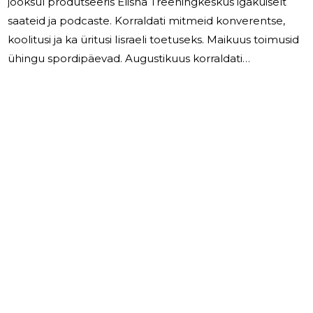
jooksul produtseeris Elisha Treeningkeskus igakuiselt
saateid ja podcaste. Korraldati mitmeid konverentse,
koolitusi ja ka üritusi Iisraeli toetuseks. Maikuus toimusid
ühingu spordipäevad. Augustikuus korraldati
suvelaager. Lastetöö raames toimus mitmeid lastele
suunatud loovüritusi ja jõulupidusid. EKT'l on
rahvusvahelised sõprussuhted samalaadsete
ühingutega ja meie liikmed on osalenud kõnelejatena
väliskonverentsidel.