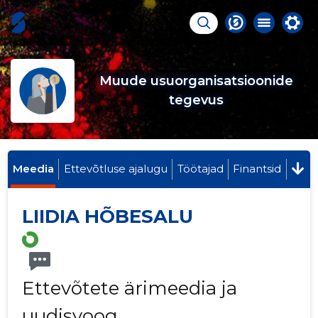
Muude usuorganisatsioonide
tegevus
Meedia
Ettevõtluse ajalugu
Töötajad
Finantsid
LIIDIA HÕBESALU
Ettevõtete ärimeedia ja
uudisvoog