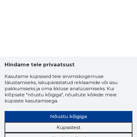
ELISHA T
Usaldusv
Hindame teie privaatsust
Kasutame küpsiseid teie sirvimiskogemuse
täiustamiseks, isikupärastatud reklaamide või sisu
pakkumiseks ja oma liikluse analüüsimiseks. Kui
klõpsate "nõustu kõigiga", nõustute kõikide meie
küpsiste kasutamisega.
Nõustu kõigiga
Küpsistest