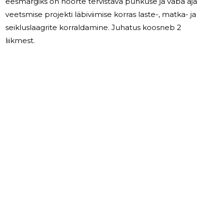
eesmärgiks on noorte tervistava puhkuse ja vaba aja
veetsmise projekti läbiviimise korras laste-, matka- ja
seikluslaagrite korraldamine. Juhatus koosneb 2
liikmest.