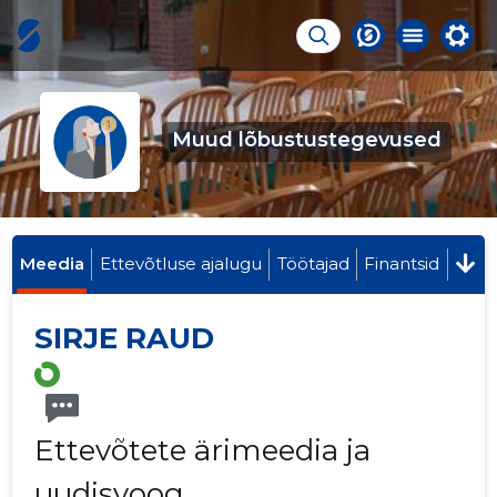
Muud lõbustustegevused
Meedia
Ettevõtluse ajalugu
Töötajad
Finantsid
SIRJE RAUD
Ettevõtete ärimeedia ja
uudisvoog