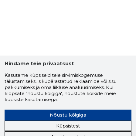
SIRTSUC
Usaldusv
Hindame teie privaatsust
Kasutame küpsiseid teie sirvimiskogemuse
täiustamiseks, isikupärastatud reklaamide või sisu
pakkumiseks ja oma liikluse analüüsimiseks. Kui
klõpsate "nõustu kõigiga", nõustute kõikide meie
küpsiste kasutamisega.
Nõustu kõigiga
Küpsistest