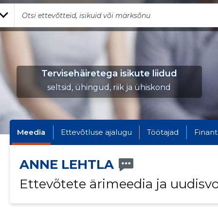
Tervisehäiretega isikute liidud
seltsid, ühingud, riik ja ühiskond
Meedia
Ettevõtluse ajalugu
Töötajad
Finant
ANNE LEHTLA
Ettevõtete ärimeedia ja uudisv