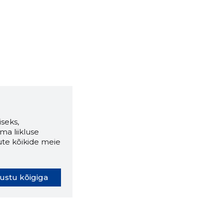
seks,
ma liikluse
ute kõikide meie
ustu kõigiga