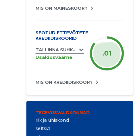
MIS ON MAINESKOOR?
SEOTUD ETTEVÕTETE
KREDIIDISKOORID
TALLINNA SUHKRUHAIGETE SELTS MTÜ
.01
Usaldusväärne
MIS ON KREDIIDISKOOR?
TEGEVUSVALDKONNAD
riik ja ühiskond
seltsid