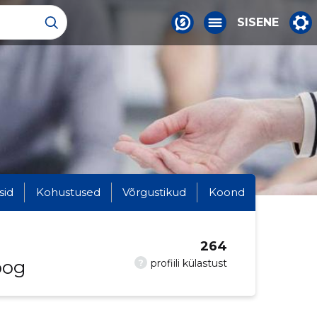
SISENE
sid
Kohustused
Võrgustikud
Koond
264
oog
?
profiili külastust