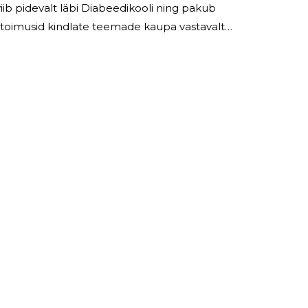
 viib pidevalt läbi Diabeedikooli ning pakub
 toimusid kindlate teemade kaupa vastavalt
diabeedi ravi ja enesekontroll; 2 tüübi