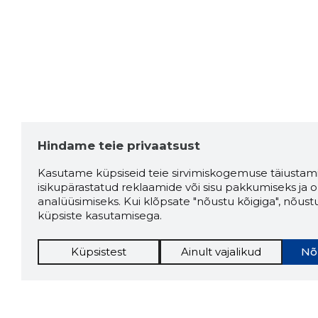
Hindame teie privaatsust
Kasutame küpsiseid teie sirvimiskogemuse täiustami
isikupärastatud reklaamide või sisu pakkumiseks ja o
analüüsimiseks. Kui klõpsate "nõustu kõigiga", nõust
küpsiste kasutamisega.
Küpsistest
Ainult vajalikud
Nõ