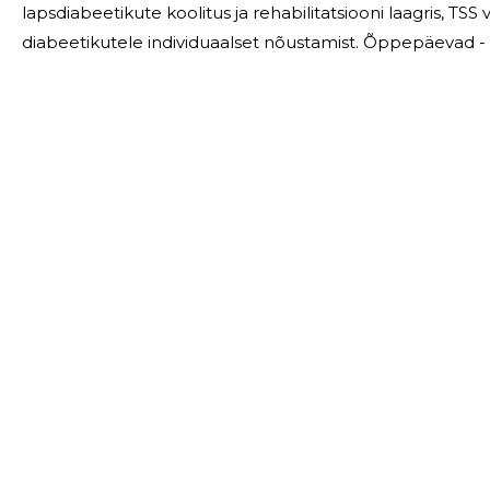
lapsdiabeetikute koolitus ja rehabilitatsiooni laagris, TSS
diabeetikutele individuaalset nõustamist. Õppepäevad -
haiguse tüübile ja vanusele. TEEMAD:1 tüübi 