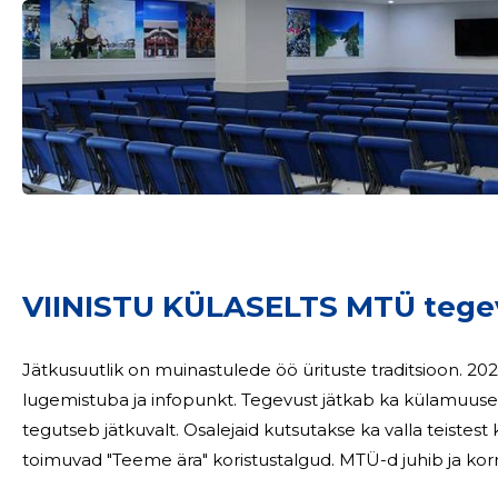
VIINISTU KÜLASELTS MTÜ tege
Jätkusuutlik on muinastulede öö ürituste traditsioon. 20
lugemistuba ja infopunkt. Tegevust jätkab ka külamuus
tegutseb jätkuvalt. Osalejaid kutsutakse ka valla teistest k
toimuvad "Teeme ära" koristustalgu