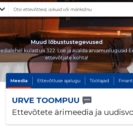
Muud lõbustustegevused
edialehel külastusi 322. Loe ja avalda arvamuslugusid Ee
ettevõtjate kohta!
Meedia
Ettevõtluse ajalugu
Töötajad
Finant
URVE TOOMPUU
Ettevõtete ärimeedia ja uudisv