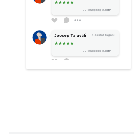
Allikas:google.com
Joosep Taluväli
3 aastat tagasi
Allikas:google.com
Armin Schubert
3 aastat tagasi
Leider geschlossen
Allikas:google.com
Vilve Jakobi
3 aastat tagasi