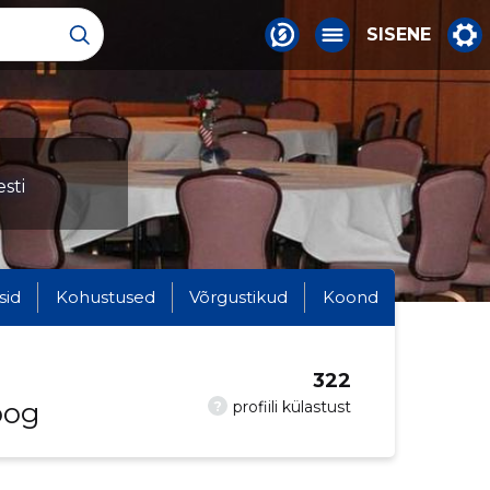
SISENE
sti
sid
Kohustused
Võrgustikud
Koond
322
oog
?
profiili külastust