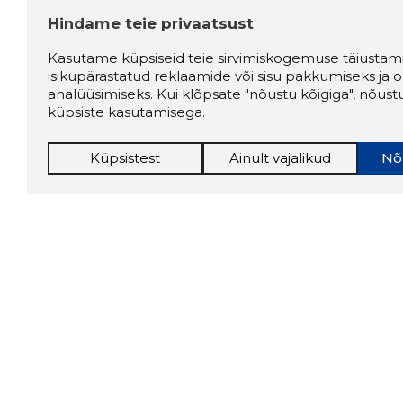
Hindame teie privaatsust
Allikas:google.com
Kasutame küpsiseid teie sirvimiskogemuse täiustami
isikupärastatud reklaamide või sisu pakkumiseks ja o
analüüsimiseks. Kui klõpsate "nõustu kõigiga", nõust
Katarzyna Słysz-
3 aastat tagasi
küpsiste kasutamisega.
Michońska
Küpsistest
Ainult vajalikud
Nõ
Very interesting!
Allikas:google.com
Juri Kannula
3 aastat tagasi
Allikas:google.com
Sirje Soovik
3 aastat tagasi