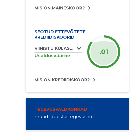
MIS ON MAINESKOOR?
SEOTUD ETTEVÕTETE
KREDIIDISKOORID
VIINISTU KÜLASELTS MTÜ
.01
Usaldusväärne
MIS ON KREDIIDISKOOR?
TEGEVUSVALDKONNAD
muud lõbustustegevused