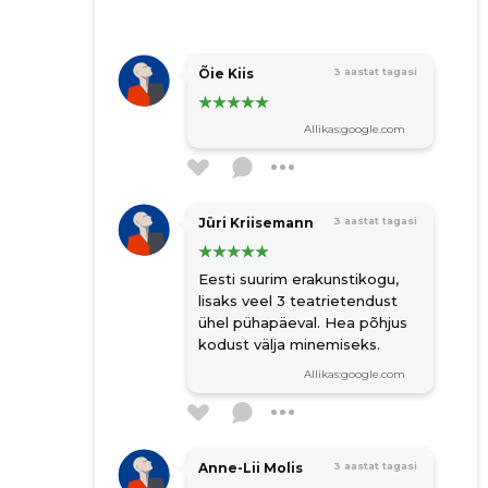
Õie Kiis
3 aastat tagasi
Allikas:google.com
Jüri Kriisemann
3 aastat tagasi
Eesti suurim erakunstikogu,
lisaks veel 3 teatrietendust
ühel pühapäeval. Hea põhjus
kodust välja minemiseks.
Allikas:google.com
Anne-Lii Molis
3 aastat tagasi