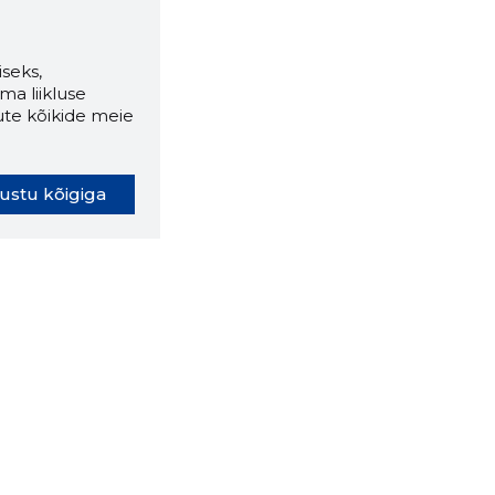
seks,
ma liikluse
ute kõikide meie
ustu kõigiga