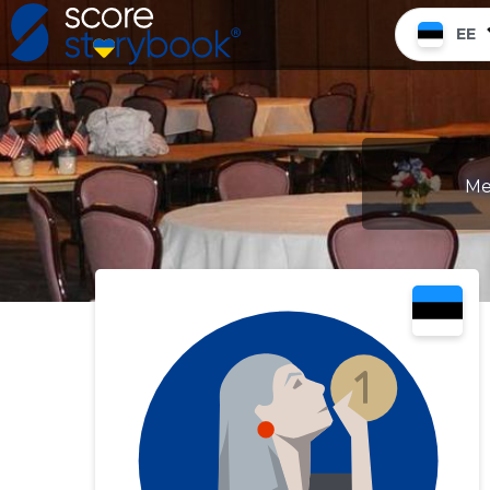
EE
Me