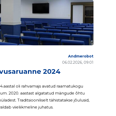
Andmerobot
06.02.2026, 09:01
vusaruanne 2024
24.aastal oli rahvamajs avatud raamatukogu
eum. 2020. aastast algatatud mängude õhtu
üladest. Traditsiooniliselt tähistatakse jõulusid,
d. MTÜ-d juhib ja korraldab viieliikmeline juhatus.