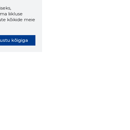
seks,
ma liikluse
ute kõikide meie
ustu kõigiga