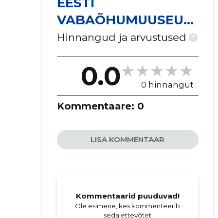
EESTI
VABAÕHUMUUSEUM
I SEGAKOOR MTÜ
Hinnangud ja arvustused
?
0.0
0 hinnangut
Kommentaare:
0
LISA KOMMENTAAR
Kommentaarid puuduvad!
Ole esimene, kes kommenteerib
seda ettevõtet