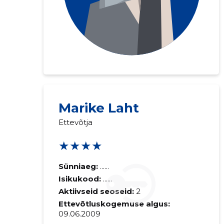
Marike Laht
Ettevõtja
Saaja e-mail
★★★★
Sinu kommen
Sünniaeg:
......
Isikukood:
......
Aktiivseid seoseid:
2
Ettevõtluskogemuse algus:
09.06.2009