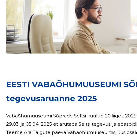
Sinu nimi
EESTI VABAÕHUMUUSEUMI SÕ
taar
tegevusaruanne 2025
Vabaõhumuuseumi Sõprade Seltsi kuulub 20 liiget. 2025 aastal said seltsi liikmed kokku kaks korda,
29.03. ja 05.04. 2025 et arutada Seltsi tegevusi ja edaspidiseid plaane. 03.05.2025 kor
Teeme Ära Talgute päeva Vabaõhumuuseumis, kus osales 