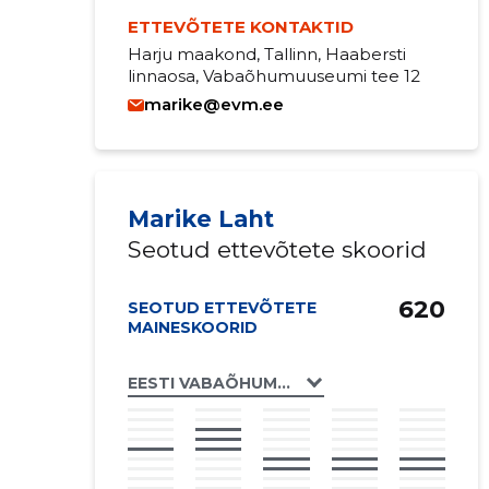
ETTEVÕTETE KONTAKTID
Harju maakond, Tallinn, Haabersti
linnaosa, Vabaõhumuuseumi tee 12
marike@evm.ee
Marike Laht
Seotud ettevõtete skoorid
620
SEOTUD ETTEVÕTETE
MAINESKOORID
EESTI VABAÕHUMUUSEUMI SEGAKOOR MT