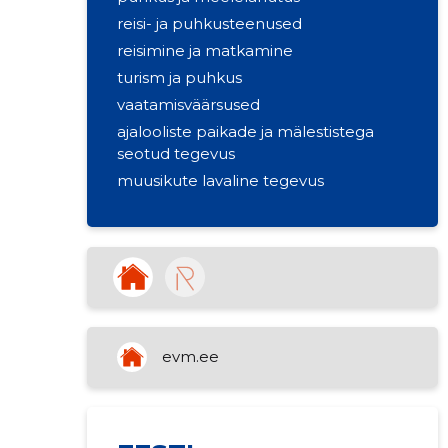
reisi- ja puhkusteenused
reisimine ja matkamine
turism ja puhkus
vaatamisväärsused
ajalooliste paikade ja mälestistega
seotud tegevus
muusikute lavaline tegevus
evm.ee