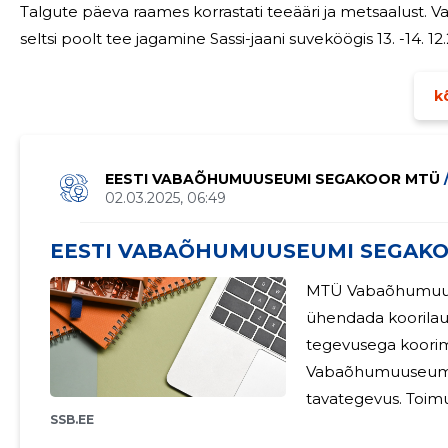
Talgute päeva raames korrastati teeääri ja metsaalust. Vabaõhumuuseumi Jõuluküla raames toimus
seltsi poolt tee jagamine Sassi-jaani suveköögis 13. -14. 12
kõ
EESTI VABAÕHUMUUSEUMI SEGAKOOR MTÜ
02.03.2025, 06:49
EESTI VABAÕHUMUUSEUMI SEGAKOO
MTÜ Vabaõhumuus
ühendada koorilaul
tegevusega koorimu
Ü
Vabaõhumuuseumi üritustel. 2023-2024
tavategevus. Toimusid järgmised üritused: 17.sepember 2023
SSB.EE
esinemine Eesti V