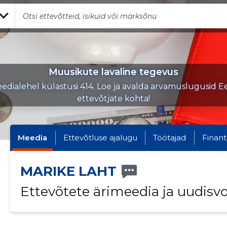
Muusikute lavaline tegevus
edialehel külastusi 414. Loe ja avalda arvamuslugusid Ee
ettevõtjate kohta!
Meedia
Ettevõtluse ajalugu
Töötajad
Finant
MARIKE LAHT
Ettevõtete ärimeedia ja uudisv