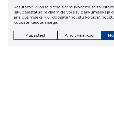
Kasutame küpsiseid teie sirvimiskogemuse täiustami
isikupärastatud reklaamide või sisu pakkumiseks ja o
analüüsimiseks. Kui klõpsate "nõustu kõigiga", nõust
küpsiste kasutamisega.
Küpsistest
Ainult vajalikud
Nõ