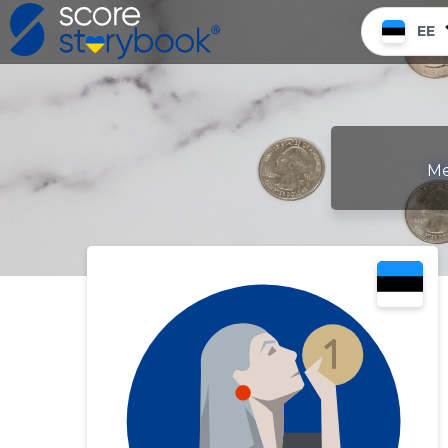
EE
Me