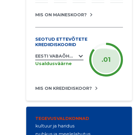
MIS ON MAINESKOOR?
SEOTUD ETTEVÕTETE
KREDIIDISKOORID
EESTI VABAÕHUMUUSEUMI SEGAKOOR MT
.01
Usaldusväärne
MIS ON KREDIIDISKOOR?
TEGEVUSVALDKONNAD
kultuur ja haridus
puhkus ja meelelahutus