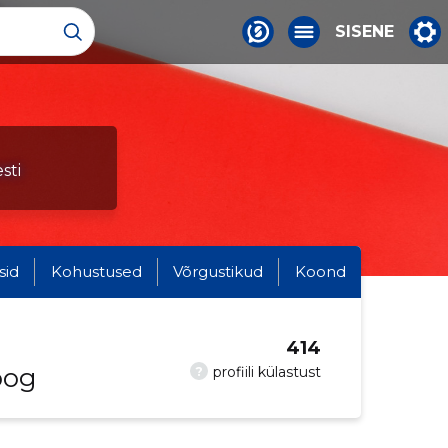
SISENE
sti
sid
Kohustused
Võrgustikud
Koond
414
oog
?
profiili külastust