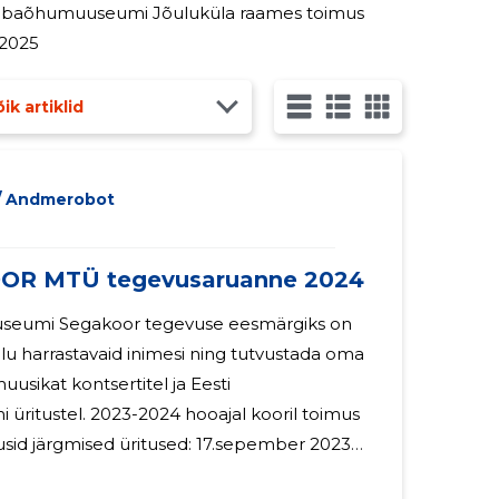
.2025
ik artiklid
/ Andmerobot
R MTÜ tegevusaruanne 2024
eumi Segakoor tegevuse eesmärgiks on
u harrastavaid inimesi ning tutvustada oma
usikat kontsertitel ja Eesti
 hooajal kooril toimus
abaõhumuuseumi Leivapäeva ürituste